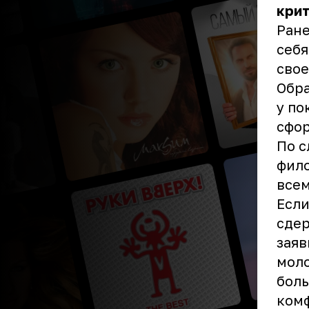
крит
Ране
себя
свое
Обр
у по
сфор
По с
фило
всем
Если
сдер
заяв
моло
боль
ком