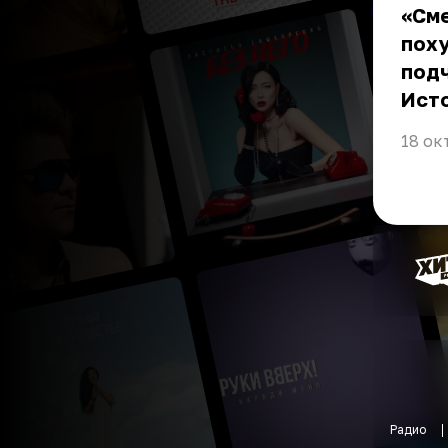
«Сме
поху
подч
Ист
18 ок
Радио