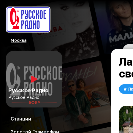
Москва
Ла
св
#
Л
Русское Радио
Русское Радио
ЭФИР
Станции
Золотой Граммофон