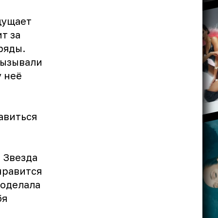
щущает
т за
ряды.
вызывали
у неё
авиться
 Звезда
 нравится
роделала
бя