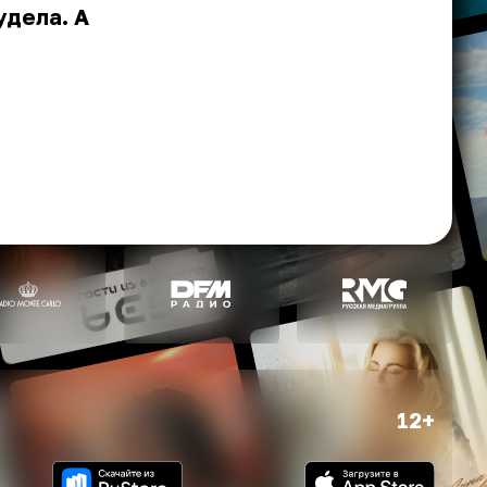
удела. А
12+