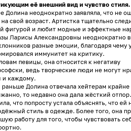
икующим её внешний вид и чувство стиля.
е Долина неоднократно заявляла, что не о
 на свой возраст. Артистка тщательно следи
й фигурой и любит модные и эффектные на
азы Ларисы Александровны неоднократно 
клонников разные эмоции, благодаря чему 
мировался иммунитет на критику.
ловам певицы, она относится к негативу
софски, ведь творческие люди не могут нр
 и каждому.
 раньше Долина отвечала хейтерам крайне
жанно, то недавно она дала жёсткий отпор.
ила, что попросту устала объяснять, что ей
дёжный стиль в одежде. Более того, она п
шую работу для того, чтобы чувствовать се
фортно.