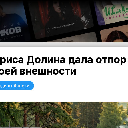
риса Долина дала отпор
оей внешности
юди с обложки