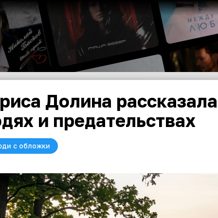
риса Долина рассказала
дях и предательствах
юди с обложки