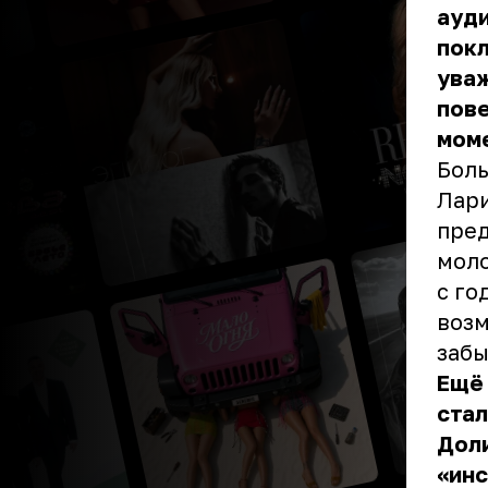
ауди
покл
уваж
пове
мом
Боль
Лари
пред
моло
с го
возм
забы
Ещё
стал
Доли
«инс