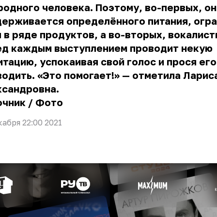
родного человека. Поэтому, во-первых, он
держивается определённого питания, огр
 в ряде продуктов, а во-вторых, вокалист
ед каждым выступлением проводит некую
тацию, успокаивая свой голос и прося его
одить. «Это помогает!» — отметила Ларис
ксандровна.
очник
/
Фото
кабря 22:00 2021