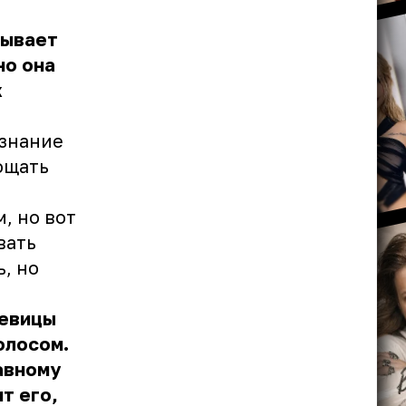
зывает
но она
х
изнание
ощать
, но вот
вать
, но
певицы
олосом.
авному
т его,