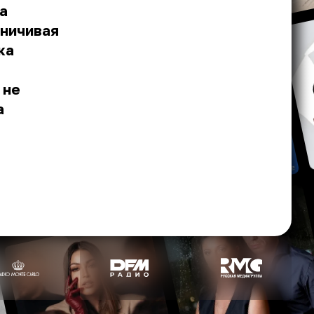
а
аничивая
ка
 не
а