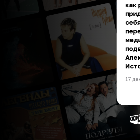
как 
при
себя
пер
меди
подв
Але
Ист
17 де