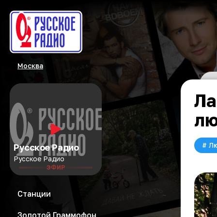
Москва
Ла
лю
#
Л
Русское Радио
Русское Радио
ЭФИР
Станции
Золотой Граммофон