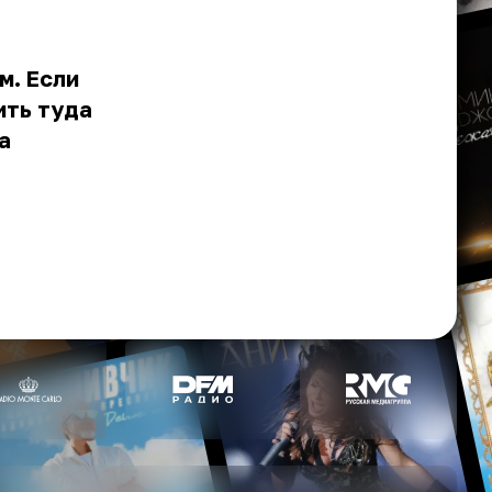
м. Если
ить туда
а