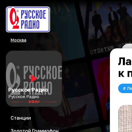
Москва
Ла
к 
#
Л
Русское Радио
Русское Радио
ЭФИР
Станции
Золотой Граммофон