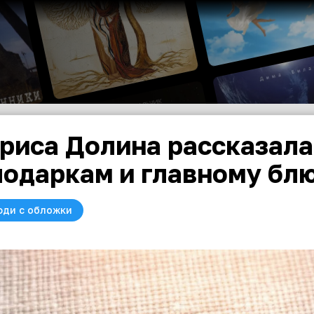
риса Долина рассказала
подаркам и главному блю
юди с обложки