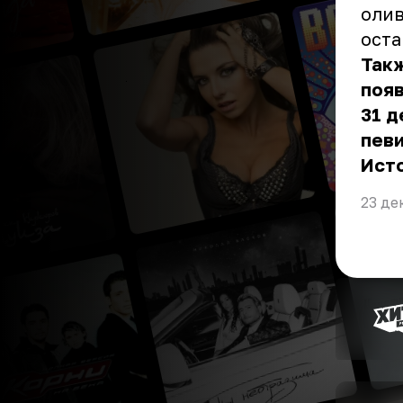
олив
оста
Такж
появ
31 д
певи
Ист
23 де