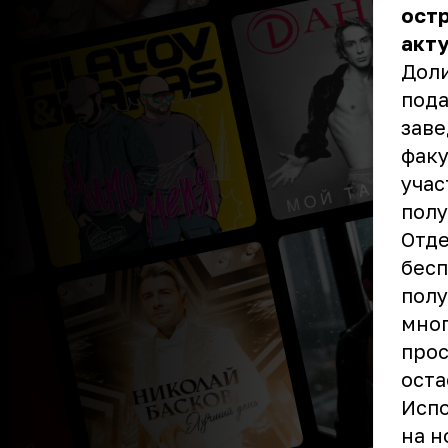
остр
акту
Доли
пода
заве
факу
учас
полу
Отде
бесп
полу
мног
прос
оста
Испо
на н