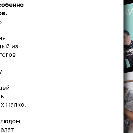
собенно
ов.
ь
ия
дый из
гогов
у
ещей
рь
х жалко,
блюдом
салат