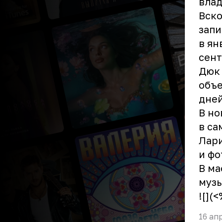
влад
Вск
запи
в ян
сент
Дюк 
объе
дней
В но
в са
Лари
и фо
В ма
музы
![](
16 ап