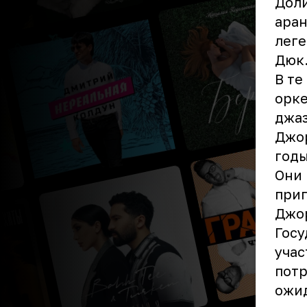
Доли
аран
лег
Дюк
В те
орке
джаз
Джор
годы
Они 
приг
Джо
Госу
учас
потр
ожид