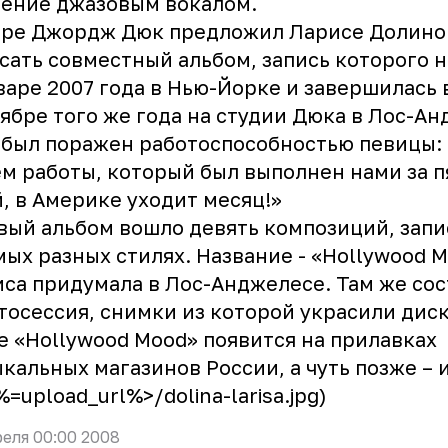
ение джазовым вокалом.
оре Джордж Дюк предложил Ларисе Долино
сать совместный альбом, запись которого н
варе 2007 года в Нью-Йорке и завершилась 
ябре того же года на студии Дюка в Лос-Ан
был поражен работоспособностью певицы: 
м работы, который был выполнен нами за п
, в Америке уходит месяц!»
вый альбом вошло девять композиций, зап
мых разных стилях. Название - «Hollywood M
са придумала в Лос-Анджелесе. Там же сос
тосессия, снимки из которой украсили диск
е «Hollywood Mood» появится на прилавках
кальных магазинов России, а чуть позже – 
<%=upload_url%>/dolina-larisa.jpg)
реля 00:00 2008