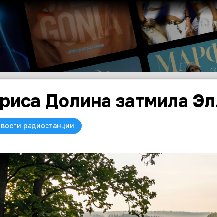
риса Долина затмила Э
вости радиостанции