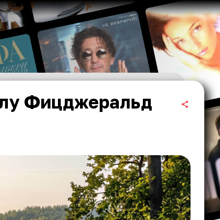
ллу Фицджеральд