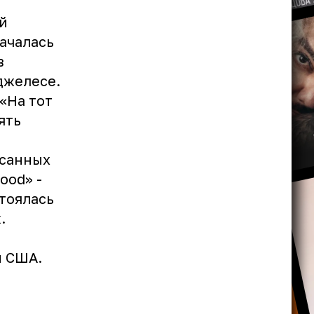
й
ачалась
в
джелесе.
«На тот
ять
исанных
ood» -
тоялась
.
и США.