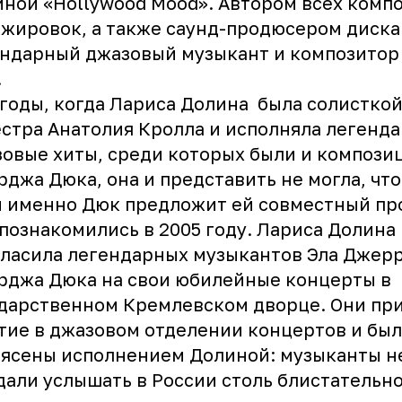
ной «Hollywood Mood». Автором всех комп
жировок, а также саунд-продюсером диска
ендарный джазовый музыкант и композито
.
 годы, когда
Лариса Долина
была солистко
стра Анатолия Кролла и исполняла легенд
овые хиты, среди которых были и компози
джа Дюка, она и представить не могла, что
 именно Дюк предложит ей совместный пр
познакомились в 2005 году. Лариса Долина
ласила легендарных музыкантов Эла Джерр
рджа Дюка на свои юбилейные концерты в
дарственном Кремлевском дворце. Они пр
тие в джазовом отделении концертов и бы
ясены исполнением Долиной: музыканты н
али услышать в России столь блистательн