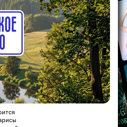
оится
Ларисы