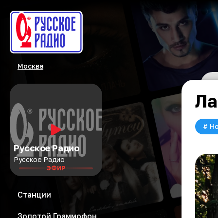
Москва
Ла
#
Но
Русское Радио
Русское Радио
ЭФИР
Станции
Золотой Граммофон