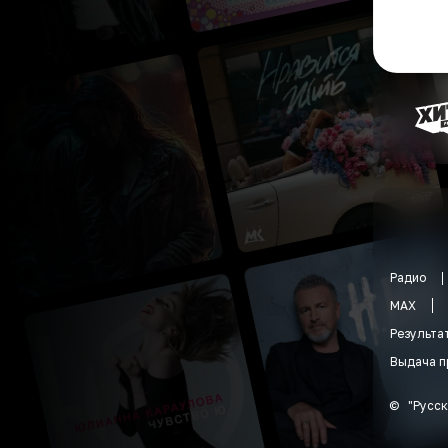
Радио
MAX
Результа
Выдача п
©
"
Русск