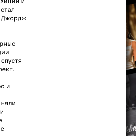
озиций и
 стал
р Джордж
й
арные
ции
 спустя
оект.
о и
иняли
ли
е
ое