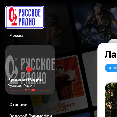
Москва
Ла
#
Но
Русское Радио
Русское Радио
ЭФИР
Станции
Золотой Граммофон