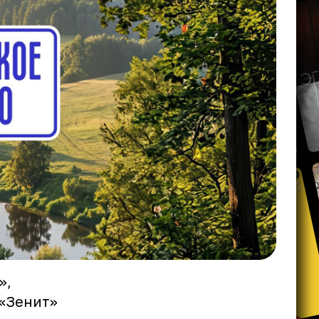
»,
 «Зенит»