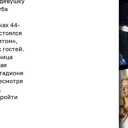
 девушку
уба
ках 44-
стоялся
итом»,
 гостей.
ница
рая
стадионе
Несмотря
,
пройти