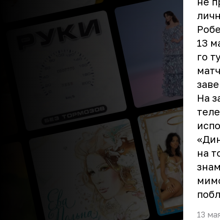
не п
личн
Робе
13 м
го т
матч
заве
На з
теле
испо
«Дин
на т
знам
мимо
побл
13 ма