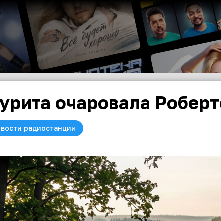
урита очаровала Роберт
вости радиостанции