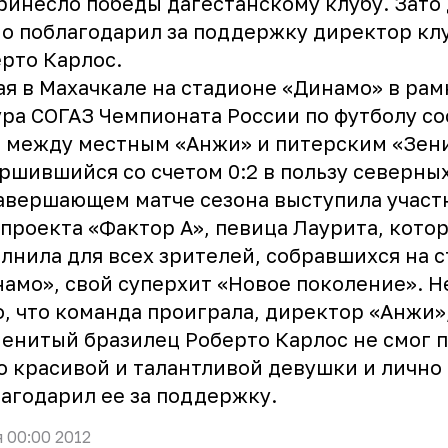
ринесло победы дагестанскому клубу. Зато
о поблагодарил за поддержку директор кл
рто Карлос.
ая в Махачкале на стадионе «Динамо» в рам
ура СОГАЗ Чемпионата России по футболу со
 между местным «Анжи» и питерским «Зен
ршившийся со счетом 0:2 в пользу северных
авершающем матче сезона выступила участ
проекта «Фактор А», певица Лаурита, кото
лнила для всех зрителей, собравшихся на 
амо», свой суперхит «
Новое поколение
». 
о, что команда проиграла, директор «Анжи»
енитый бразилец Роберто Карлос не смог 
 красивой и талантливой девушки и лично
агодарил ее за поддержку.
я 00:00 2012