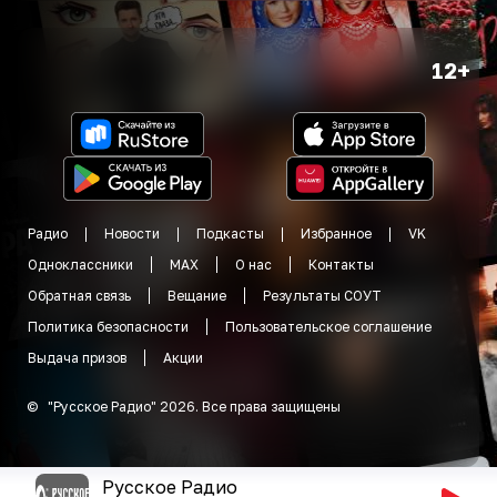
12+
Радио
Новости
Подкасты
Избранное
VK
Одноклассники
MAX
О нас
Контакты
Обратная связь
Вещание
Результаты СОУТ
Политика безопасности
Пользовательское соглашение
Выдача призов
Акции
©
"
Русское Радио
"
2026
.
Все права защищены
Русское Радио