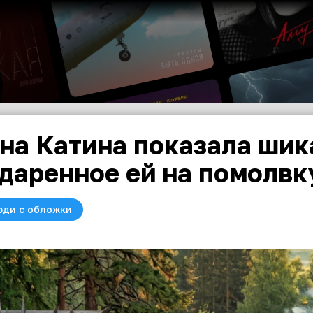
на Катина показала шик
даренное ей на помолвк
юди с обложки