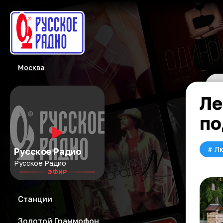
Москва
Ле
по
#
Л
Русское Радио
Русское Радио
ЭФИР
Станции
Золотой Граммофон