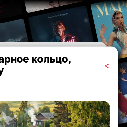
арное кольцо,
у