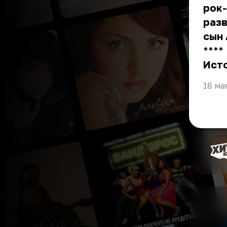
рок
разв
сын 
** **
Ист
18 ма