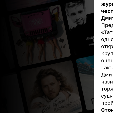
журн
чест
Дми
Пред
«Тат
одно
откр
круп
оцен
Такж
Дмит
назн
торж
судя
прой
Стои