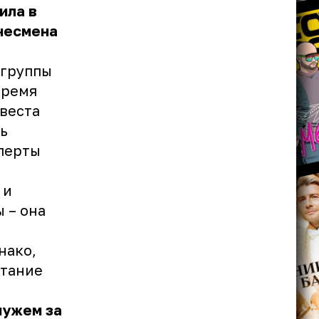
ила в
знесмена
 группы
время
веста
ь
перты
 и
 – она
нако,
етание
мужем за