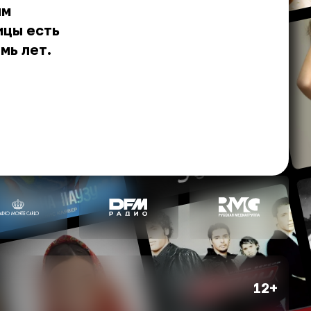
ым
ицы есть
мь лет.
12+