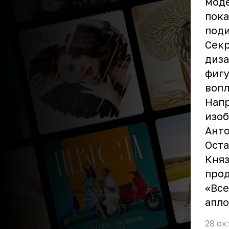
моде
пока
под
Секр
диза
фиг
вопл
Напр
изоб
Ант
Оста
Княз
прод
«Все
апл
28 ок