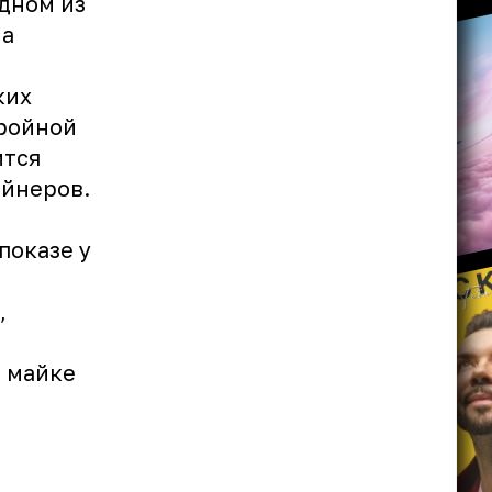
дном из
на
ких
тройной
ится
айнеров.
показе у
,
 майке