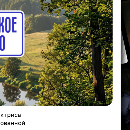
актриса
бованной