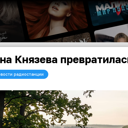
на Князева превратилас
вости радиостанции