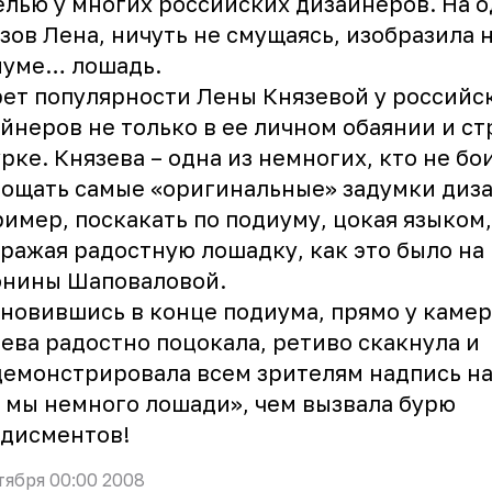
лью у многих российских дизайнеров. На о
зов Лена, ничуть не смущаясь, изобразила 
иуме… лошадь.
ет популярности Лены Князевой у российс
йнеров не только в ее личном обаянии и с
урке.
Князева
– одна из немногих, кто не бо
ощать самые «оригинальные» задумки диз
имер, поскакать по подиуму, цокая языком,
ражая радостную лошадку, как это было на 
онины Шаповаловой.
новившись в конце подиума, прямо у камер
ева радостно поцокала, ретиво скакнула и
емонстрировала всем зрителям надпись на
 мы немного лошади», чем вызвала бурю
одисментов!
тября 00:00 2008