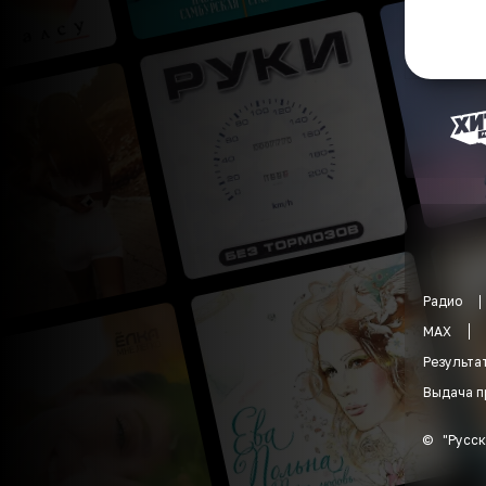
Радио
MAX
Результа
Выдача п
©
"
Русск