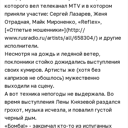
которого вел телеканал MTV и в котором
приняли участие:
Сергей Лазарев
,
Женя
Отрадная
,
Майк Мироненко
,
«Reflex»
,
[«Отпетые мошенники»](http://
www.rusradio.ru/artists/all/658304/) и другие
исполнители.
Несмотря на дождь и ледяной ветер,
поклонники стойко дожидались выступления
своих кумиров. Артисты же (хотя без
капризов не обошлось) мужественно
выходили на сцену.
А вот техника непогоды не выдержала. Во
время выступления
Лены Князевой
раздался
грохот, музыка исчезла, и повалил густой
черный дым.
«Бомба!» - закричал кто-то из испуганных