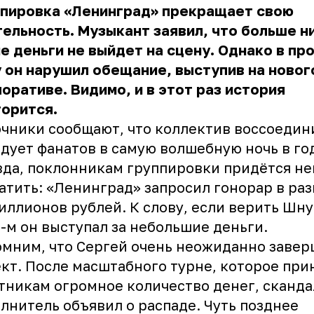
ппировка «Ленинград» прекращает свою
ельность. Музыкант заявил, что больше ни
е деньги не выйдет на сцену. Однако в п
 он нарушил обещание, выступив на ново
оративе. Видимо, и в этот раз история
торится.
чники сообщают, что коллектив воссоедин
дует фанатов в самую волшебную ночь в го
да, поклонникам группировки придётся н
атить: «Ленинград» запросил гонорар в раз
иллионов рублей. К слову, если верить Шну
-м он выступал за небольшие деньги.
мним, что Сергей очень неожиданно заве
кт. После масштабного турне, которое при
тникам огромное количество денег, сканд
лнитель объявил о распаде. Чуть позднее