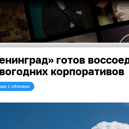
енинград» готов воссое
вогодних корпоративов
юди с обложки