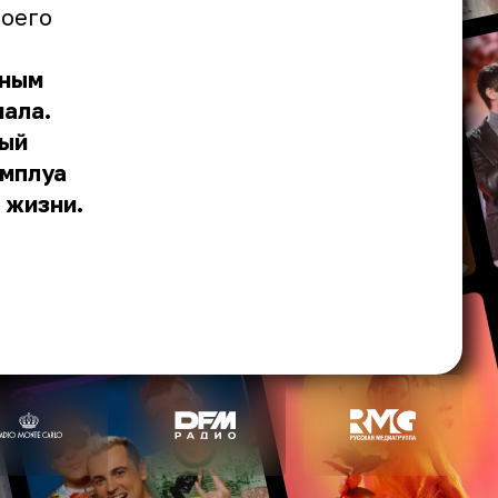
воего
нным
ала.
ный
амплуа
 жизни.