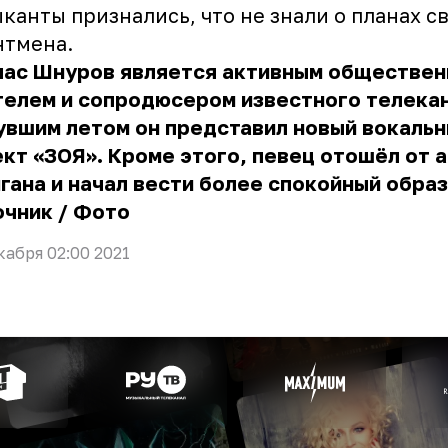
канты признались, что не знали о планах с
нтмена.
час Шнуров является активным обществе
телем и сопродюсером известного телекан
увшим летом он представил новый вокаль
кт «ЗОЯ». Кроме этого, певец отошёл от 
гана и начал вести более спокойный образ
очник
/
Фото
кабря 02:00 2021