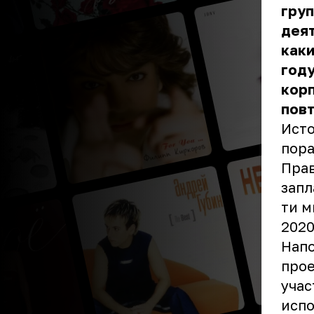
гру
деят
каки
году
корп
пов
Исто
пора
Прав
запл
ти м
2020
Напо
прое
учас
испо