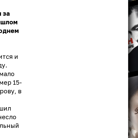
 за
рошлом
годнем
ится и
ду.
емало
мер 15-
рову, в
ршил
несло
альный