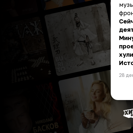
музы
фро
Сей
дея
Мин
прое
хули
Ист
28 де