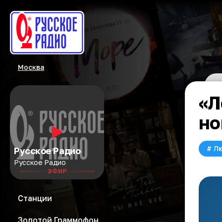
Москва
«Л
но
#
Л
Русское Радио
Русское Радио
ЭФИР
Станции
Золотой Граммофон