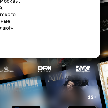
 Москвы,
й,
тского
ьные
лаю!»
12+