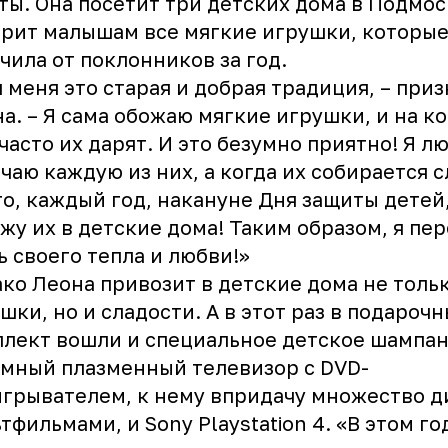
ты. Она посетит три детских дома в Подмос
рит малышам все мягкие игрушки, которы
чила от поклонников за год.
 меня это старая и добрая традиция, – при
на
. – Я сама обожаю мягкие игрушки, и на к
часто их дарят. И это безумно приятно! Я л
чаю каждую из них, а когда их собирается 
о, каждый год, накануне Дня защиты детей,
жу их в детские дома! Таким образом, я пе
ь своего тепла и любви!»
ко Леона привозит в детские дома не толь
шки, но и сладости. А в этот раз в подароч
лект вошли и специальное детское шампан
мный плазменный телевизор с DVD-
грывателем, к нему впридачу множество д
ьтфильмами, и
Sony Playstation 4
. «В этом го