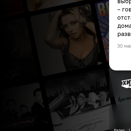
выбр
– го
отст
дома
разв
30 ма
Радио