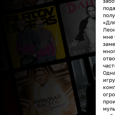
забо
пода
полу
«Для
Лео
мне 
заме
мног
отво
част
Одна
игру
комп
огро
прои
мул