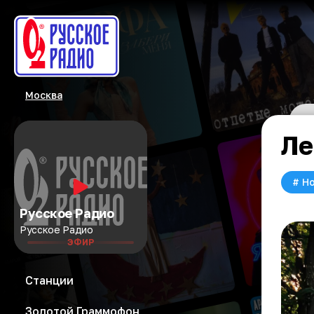
Москва
Ле
#
Но
Русское Радио
Русское Радио
ЭФИР
Станции
Золотой Граммофон