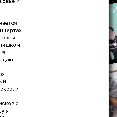
ковье и
е
знается
онцертах
юблю и
слишком
 я
редаю
ко
ный
ское, и
исков с
ду я