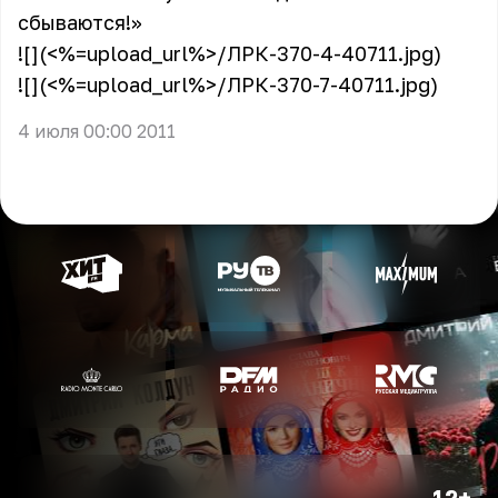
сбываются!»
![](<%=upload_url%>/ЛРК-370-4-40711.jpg)
![](<%=upload_url%>/ЛРК-370-7-40711.jpg)
4 июля 00:00 2011
12+