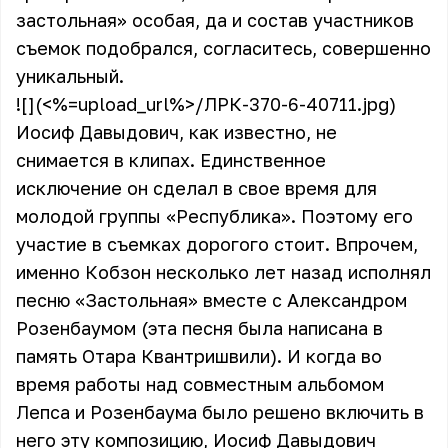
застольная» особая, да и состав участников
съемок подобрался, согласитесь, совершенно
уникальный.
![](<%=upload_url%>/ЛРК-370-6-40711.jpg)
Иосиф Давыдович, как известно, не
снимается в
клипах
. Единственное
исключение он сделал в свое время для
молодой группы «Республика». Поэтому его
участие в съемках дорогого стоит. Впрочем,
именно Кобзон несколько лет назад исполнял
песню «Застольная» вместе с Александром
Розенбаумом (эта песня была написана в
память Отара Квантришвили). И когда во
время работы над совместным альбомом
Лепса и Розенбаума было решено включить в
него эту композицию, Иосиф Давыдович