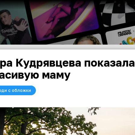
ра Кудрявцева показала
асивую маму
юди с обложки