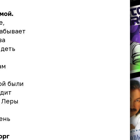
мой.
е,
забывает
ва
идеть
ам
ой были
ядит
а Леры
ень
орг