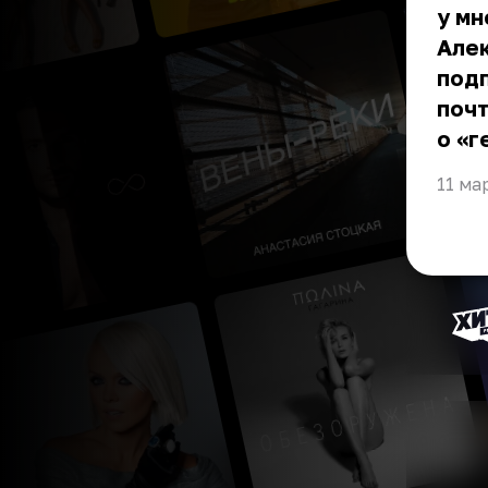
у мн
Але
под
почт
о «
11 ма