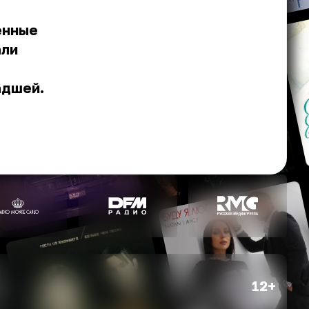
енные
али
адшей.
12+