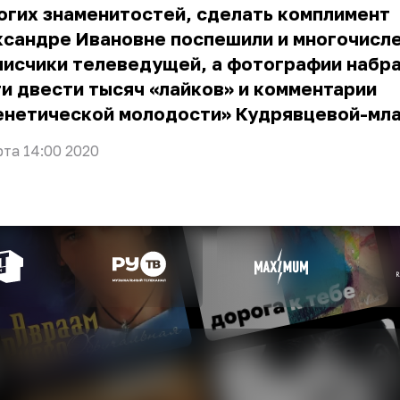
огих знаменитостей, сделать комплимент
ксандре Ивановне поспешили и многочисл
писчики телеведущей, а фотографии набр
и двести тысяч «лайков» и комментарии
генетической молодости» Кудрявцевой-мл
рта 14:00 2020