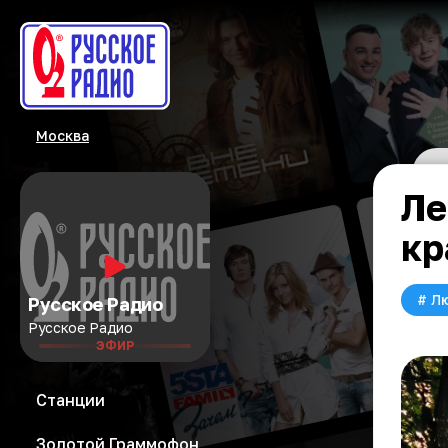
Москва
Ле
кр
#
Л
Русское Радио
Русское Радио
ЭФИР
Станции
Золотой Граммофон