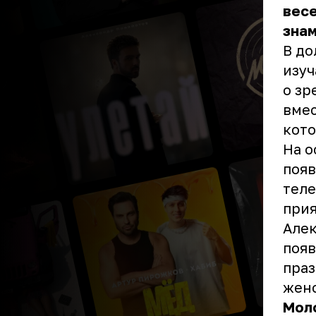
весе
знам
В до
изуч
о зр
вмес
кото
На о
появ
теле
прия
Алек
появ
праз
женс
Мол