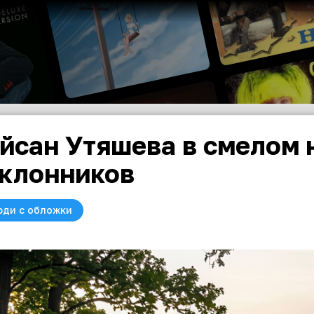
йсан Утяшева в смелом 
клонников
юди с обложки