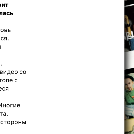
оит
лась
новь
ся.
я
.
видео со
топе с
еся
 Многие
та.
 стороны