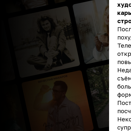
худо
карь
стро
Посл
поху
Теле
откр
повы
Неда
съём
боль
фор
Пост
посч
Неко
супр