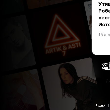
Утяш
Робе
сест
Ист
15 де
Радио