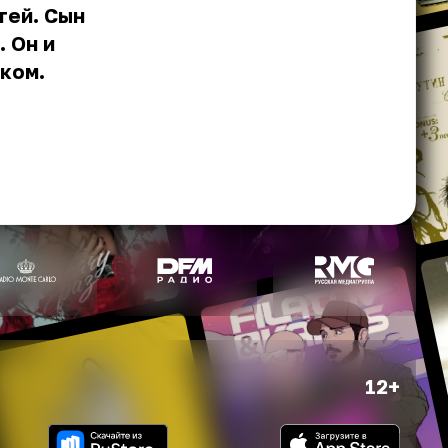
тей. Сын
 Он и
ком.
12+