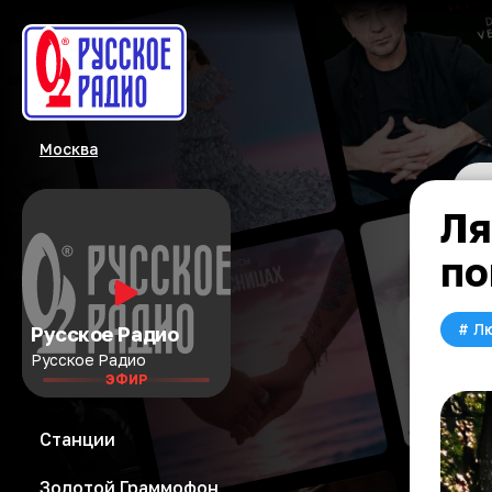
Москва
Ля
по
#
Л
Русское Радио
Русское Радио
ЭФИР
Станции
Золотой Граммофон