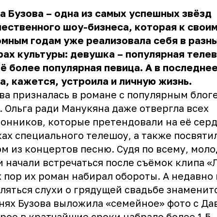
а Бузова – одна из самых успешных звёзд
ественного шоу-бизнеса, которая к свои
мным годам уже реализовала себя в разн
рах культуры: девушка – популярная теле
ё более популярная певица. А в последне
а, кажется, устроила и личную жизнь.
ва призналась в романе с
популярным блог
. Ольга ради Манукяна даже отвергла всех
онников, которые претендовали на её серд
ах специального телешоу, а также посвятил
м из концертов песню. Судя по всему, мол
 начали встречаться после съёмок клипа «
х пор их роман набирал обороты. А недавно
ляться слухи о грядущей свадьбе знаменит
нях Бузова выложила
«семейное» фото с Д
рое в кратчайшие сроки набрало более 1,5