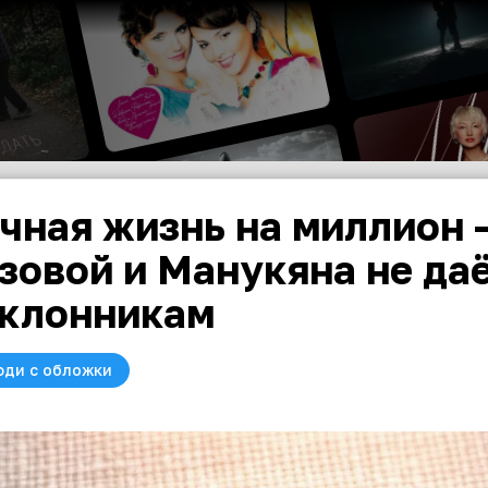
чная жизнь на миллион 
зовой и Манукяна не да
клонникам
юди с обложки