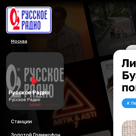
Москва
Ли
Бу
по
Русское Радио
Русское Радио
#
Л
ЭФИР
Станции
Золотой Граммофон