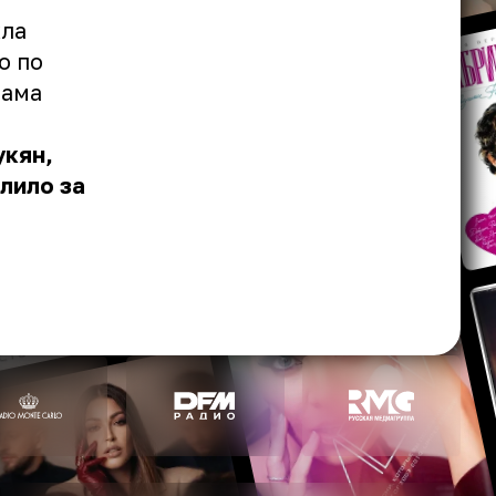
кла
о по
рама
укян,
лило за