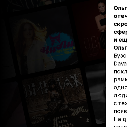
Ольг
отеч
скро
сфе
и ещ
Ольг
Бузо
Dava
покл
рамк
одно
люди
с те
появ
На д
кото