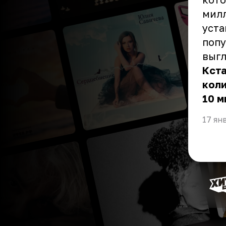
милл
уста
попу
выгл
Кста
коли
10 
17 ян