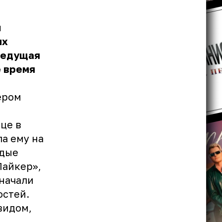
м
ых
ведущая
е время
ером
це в
а ему на
одые
Лайкер»,
 начали
остей.
авидом
,