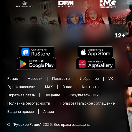
12+
Радио
Новости
Подкасты
Избранное
VK
Одноклассники
MAX
О нас
Контакты
Обратная связь
Вещание
Результаты СОУТ
Политика безопасности
Пользовательское соглашение
Выдача призов
Акции
©
"
Русское Радио
"
2026
.
Все права защищены