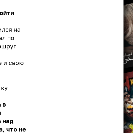
ройти
ился на
ал по
ршрут
 и свою
ику
 в
й
 над
, что не