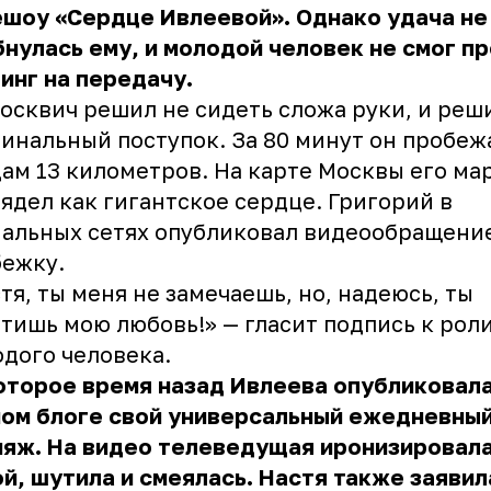
шоу «Сердце Ивлеевой». Однако удача не
нулась ему, и молодой человек не смог п
инг на передачу.
осквич решил не сидеть сложа руки, и реш
инальный поступок. За 80 минут он пробеж
ам 13 километров. На карте Москвы его ма
ядел как гигантское сердце. Григорий в
альных сетях опубликовал видеообращение
бежку.
тя, ты меня не замечаешь, но, надеюсь, ты
тишь мою любовь!» — гласит подпись к рол
дого человека.
торое время назад Ивлеева опубликовала
ном блоге свой универсальный ежедневны
ияж. На видео телеведущая иронизировала
й, шутила и смеялась. Настя также заявила