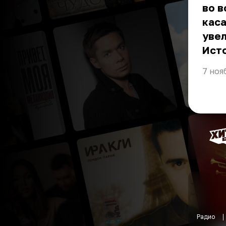
во в
каса
увел
Ист
7 ноя
Радио