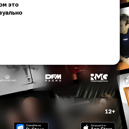
ом это
зуально
12+