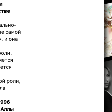
и
стве
ально-
зе самой
, и она
роли.
яется
уется
ой роли,
ла
1996
 Аллы