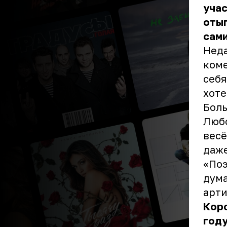
учас
отыг
сами
Неда
коме
себя
хоте
Боль
Любо
весё
даже
«Поэ
дума
арти
Коро
году