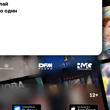
лай
но один
12+