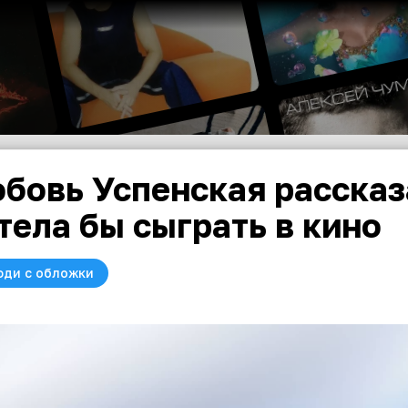
бовь Успенская рассказ
тела бы сыграть в кино
юди с обложки