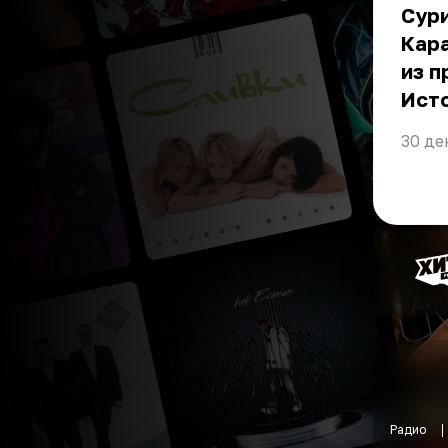
Сури
Кара
из п
Ист
30 де
Радио