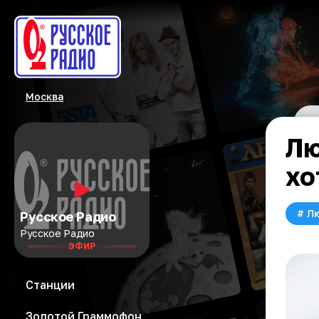
Москва
Лю
хо
#
Л
Русское Радио
Русское Радио
ЭФИР
Станции
Золотой Граммофон