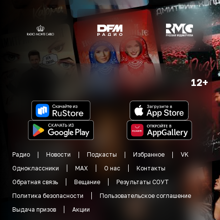
12+
Радио
Новости
Подкасты
Избранное
VK
Одноклассники
MAX
О нас
Контакты
Обратная связь
Вещание
Результаты СОУТ
Политика безопасности
Пользовательское соглашение
Выдача призов
Акции