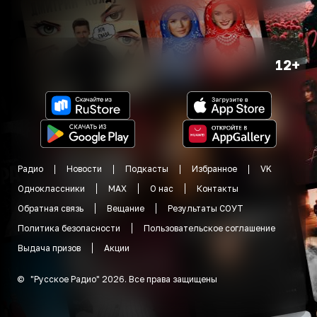
12+
Радио
Новости
Подкасты
Избранное
VK
Одноклассники
MAX
О нас
Контакты
Обратная связь
Вещание
Результаты СОУТ
Политика безопасности
Пользовательское соглашение
Выдача призов
Акции
©
"
Русское Радио
"
2026
.
Все права защищены