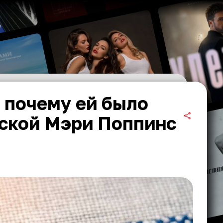
 почему ей было
аской Мэри Поппинс