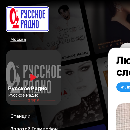
Москва
Лю
сл
#
Л
Русское Радио
Русское Радио
ЭФИР
Станции
Золотой Граммофон