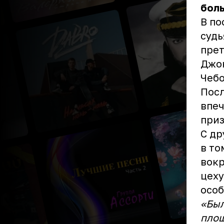
боль
В по
судь
прет
Джок
Чеб
Посл
впеч
приз
С др
в то
вокр
цеху
особ
«Был
площ