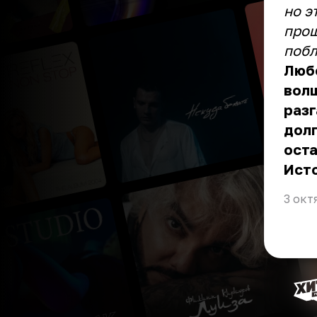
но э
прош
побл
Любо
волш
разг
долг
ост
Ист
3 окт