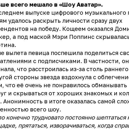
ше всего мешало в «Шоу Аватар».
следнем выпуске цифрового музыкального 
ям удалось раскрыть личности сразу двух
ендентов на победу. Кощеем оказался Дом
ер, а под маской Мэри Поппинс скрывалас
отина.
е вылета певица поспешила поделиться св
атлениями с подписчиками. В частности, он
нала, что расстроилась из-за столь раннего
угой стороны звезда вздохнула с облегчени
м, что её очень не понравилось обманывать
уг и скрываться от хороших знакомых и кол
. Анонимность в итоге оказалась самой сл
енностью всего шоу.
о конечно трудновато постоянно шептаться 
адке, прятаться, изворачиваться, когда спр