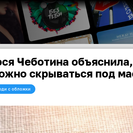
ся Чеботина объяснила,
ожно скрываться под м
юди с обложки