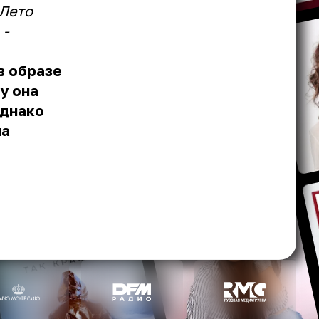
 Лето
 -
в образе
у она
однако
на