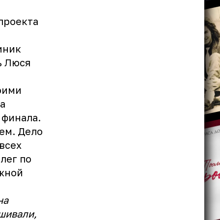
проекта
иник
ь Люся
оими
а
 финала.
ем. Дело
 всех
лег по
ожной
на
ашивали,