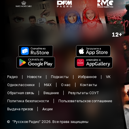
12+
Радио
Новости
Подкасты
Избранное
VK
Одноклассники
MAX
О нас
Контакты
Обратная связь
Вещание
Результаты СОУТ
Политика безопасности
Пользовательское соглашение
Выдача призов
Акции
©
"
Русское Радио
"
2026
.
Все права защищены