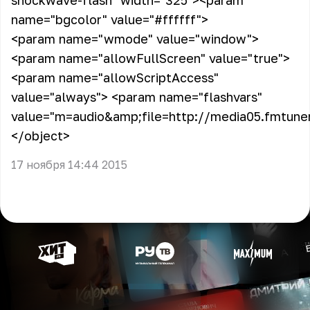
shockwave-flash" width="325">
<param
name="bgcolor" value="#ffffff">
<param name="wmode" value="window">
<param name="allowFullScreen" value="true">
<param name="allowScriptAccess"
value="always"> <param name="flashvars"
value="m=audio&amp;file=http://media05.fmtun
</object>
17 ноября 14:44 2015