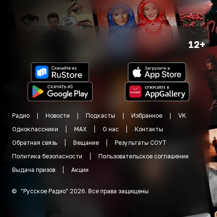
12+
Радио
Новости
Подкасты
Избранное
VK
Одноклассники
MAX
О нас
Контакты
Обратная связь
Вещание
Результаты СОУТ
Политика безопасности
Пользовательское соглашение
Выдача призов
Акции
©
"
Русское Радио
"
2026
.
Все права защищены