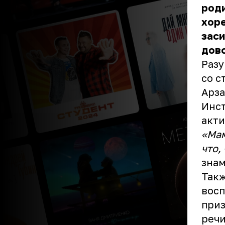
роди
хоре
заси
дово
Разу
со с
Арза
Инст
акти
«Мам
что,
зна
Так
восп
приз
речи