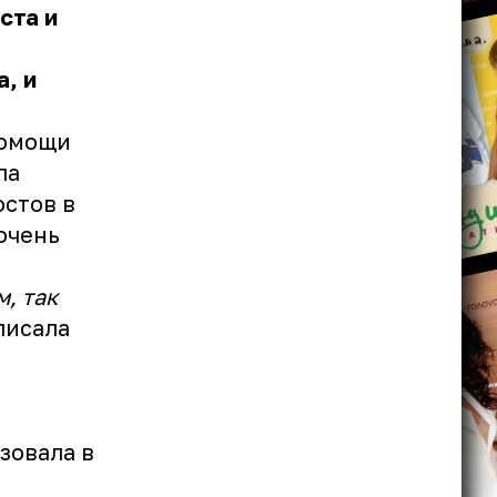
ста и
, и
помощи
ла
остов в
очень
, так
писала
зовала в