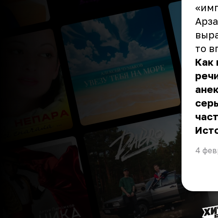
«имп
Арза
выра
то 
Как 
речи
анек
серь
част
Ист
4 фев