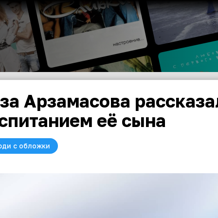
за Арзамасова рассказа
спитанием её сына
юди с обложки