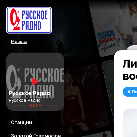
Москва
Ли
во
#
Л
Русское Радио
Русское Радио
ЭФИР
Станции
Золотой Граммофон