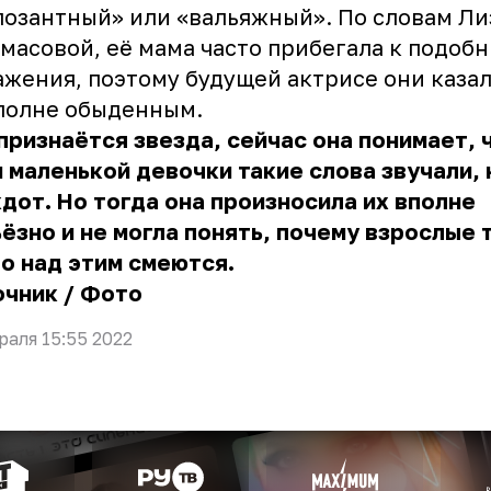
озантный» или «вальяжный». По словам Ли
масовой, её мама часто прибегала к подоб
жения, поэтому будущей актрисе они казал
вполне обыденным.
признаётся звезда, сейчас она понимает, 
 маленькой девочки такие слова звучали, 
дот. Но тогда она произносила их вполне
ёзно и не могла понять, почему взрослые 
о над этим смеются.
очник
/
Фото
раля 15:55 2022