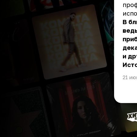
проф
испо
В бл
ведь
приб
дек
и др
Ист
21 ию