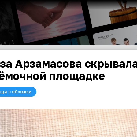
за Арзамасова скрывала
ёмочной площадке
юди с обложки