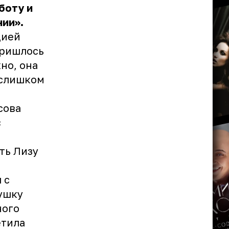
боту и
нии».
дией
пришлось
но, она
 слишком
сова
с
ть Лизу
 с
бушку
ного
етила