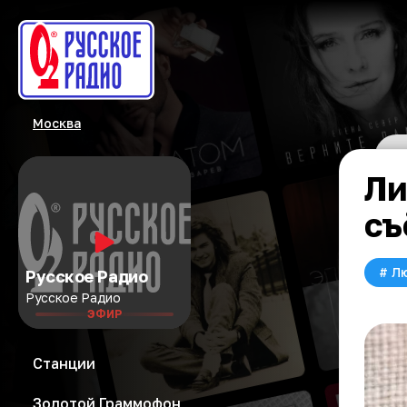
Москва
Ли
съ
#
Л
Русское Радио
Русское Радио
ЭФИР
Станции
Золотой Граммофон