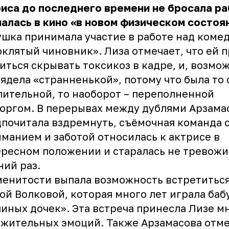
риса
до последнего времени не бросала ра
алась в кино «в новом физическом состоя
шка принимала участие в работе над коме
клятый чиновник». Лиза отмечает, что ей 
иться скрывать токсикоз в кадре, и, возмож
ядела «странненькой», потому что была то
ительной, то наоборот – переполненной
оргом. В перерывах между дублями Арзама
почитала вздремнуть, съёмочная команда 
манием и заботой относилась к актрисе в
ресном положении и старалась не тревожи
ий раз.
енитости выпала возможность встретиться
ой Волковой, которая много лет играла ба
иных дочек». Эта встреча принесла Лизе м
жительных эмоций. Также Арзамасова отм