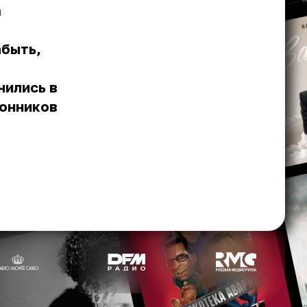
а
.
абыть,
нились в
лонников