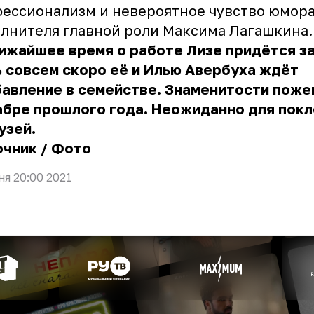
ессионализм и невероятное чувство юмор
лнителя главной роли Максима Лагашкина
ижайшее время о работе Лизе придётся з
 совсем скоро её и Илью Авербуха ждёт
авление в семействе. Знаменитости поже
абре прошлого года. Неожиданно для пок
узей.
очник
/
Фото
ня 20:00 2021