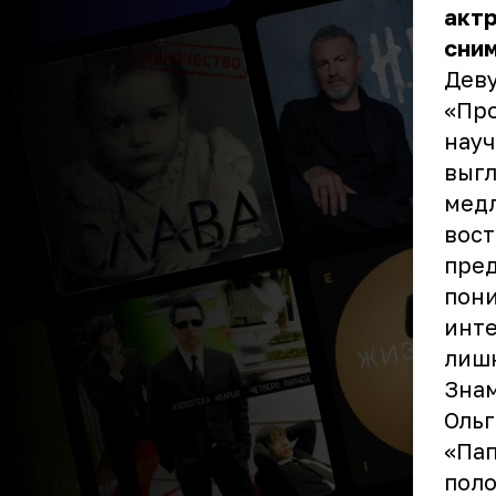
акт
сним
Деву
«Про
науч
выгл
медл
вост
пред
пони
инте
лишн
Знам
Ольг
«Пап
поло