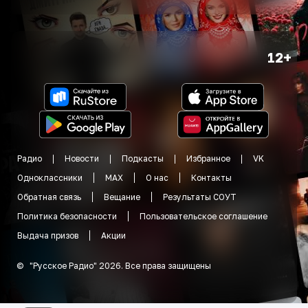
12+
Радио
Новости
Подкасты
Избранное
VK
Одноклассники
MAX
О нас
Контакты
Обратная связь
Вещание
Результаты СОУТ
Политика безопасности
Пользовательское соглашение
Выдача призов
Акции
©
"
Русское Радио
"
2026
.
Все права защищены