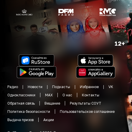
12+
Радио
Новости
Подкасты
Избранное
VK
Одноклассники
MAX
О нас
Контакты
Обратная связь
Вещание
Результаты СОУТ
Политика безопасности
Пользовательское соглашение
Выдача призов
Акции