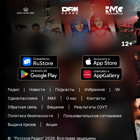
12+
Радио
Новости
Подкасты
Избранное
VK
Одноклассники
MAX
О нас
Контакты
Обратная связь
Вещание
Результаты СОУТ
Политика безопасности
Пользовательское соглашение
Выдача призов
Акции
©
"
Русское Радио
"
2026
.
Все права защищены