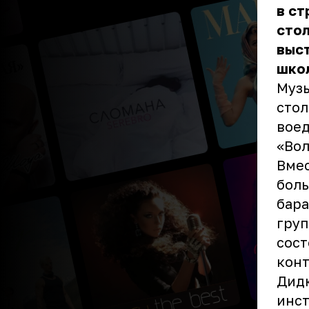
в ст
сто
выст
шко
Музы
стол
воед
«Вол
Вмес
боль
бара
груп
сост
конт
Дидю
инст