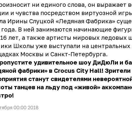
роизносит ни единого слова, он выражает в
ии и чувства посредством виртуозной игры
а Ирины Слуцкой «Ледяная Фабрика» суще
 года. В ней занимаются начинающие фигур
 16 лет, а также артисты мировых ледовых 
ики Школы уже выступали на центральных
адках Москвы и Санкт-Петербурга.
пропустите удивительное шоу ДиДюЛи и б
яной фабрики» в Crocus City Hall! Зрители
оприятия станут свидетелями невероятно
оты танцев на льду под «живой» аккомпа
тро!
тября 00:00 2018