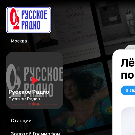
Москва
Лё
по
#
Л
Русское Радио
Русское Радио
ЭФИР
Станции
Золотой Граммофон