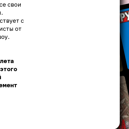
се свои
.
ствует с
исты от
шоу.
алета
 этого
й
немент