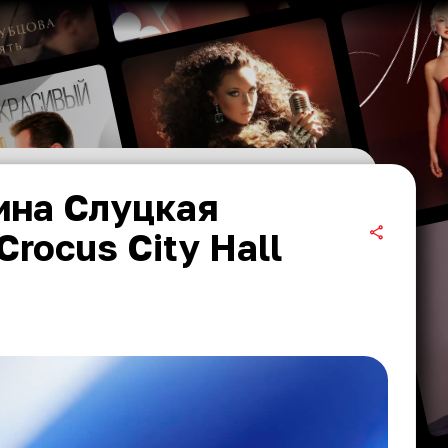
ина Слуцкая
rocus City Hall