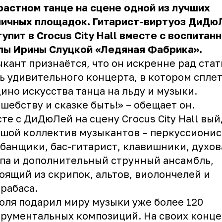
растном танце на сцене одной из лучших
личных площадок. Гитарист-виртуоз ДиДю
упит в Crocus City Hall вместе с воспитан
лы Ирины Слуцкой «Ледяная Фабрика».
кант признаётся, что он искренне рад стат
ь удивительного концерта, в котором спле
ино искусства танца на льду и музыки.
шебству и сказке быть!» – обещает он.
те с ДиДюЛей на сцену Crocus City Hall вы
шой коллектив музыкантов – перкуссионис
банщики, бас-гитарист, клавишники, духов
па и дополнительный струнный ансамбль,
оящий из скрипок, альтов, виолончелей и
рабаса.
ля подарил миру музыки уже более 120
рументальных композиций. На своих конце