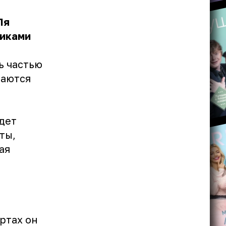
Ля
никами
ь частью
таются
йдет
ты,
ая
ртах он