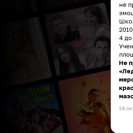
не п
эмоц
Школ
2010
4 до
Учен
площ
Не 
«Лед
мер
крас
маэс
24 ок