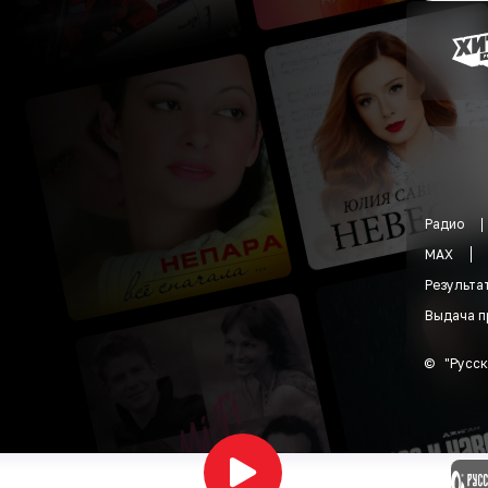
Радио
MAX
Результа
Выдача п
©
"
Русск