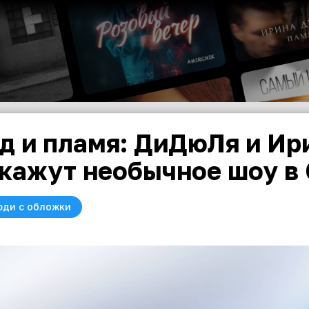
д и пламя: ДиДюЛя и Ир
кажут необычное шоу в C
юди с обложки