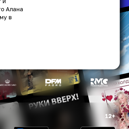
 и
о Алана
му в
12+