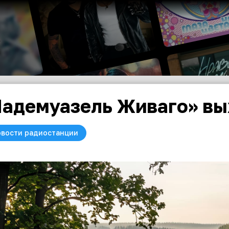
адемуазель Живаго» вы
вости радиостанции