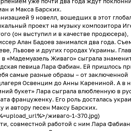
рпением уже почти два года ждут поклонн
ан и Макса Барских.
низацией 9 новелл, вошедших в этот глоб
кальный проект на музыку композитора Иг
ого (он выступил и в качестве продюсера),
ссер Алан Бадоев занимался два года. Съе
еве, Львове и других городах Украины. Гла
 в «Мадемуазель Живаго» сыграла знамени
дская певица Лара Фабиан. Ей пришлось п
ебя самые разные образы – от заключенной
лагеря Освенцим до Анны Карениной. А в 
ний букет» Лара сыграла влюбленную в ру
ата француженку. Его роль досталась укра
у и автору песен Максу Барских.
<%=upload_url%>/живаго-1-370.jpg)
ти, совместной работой с ним Лара Фабиан