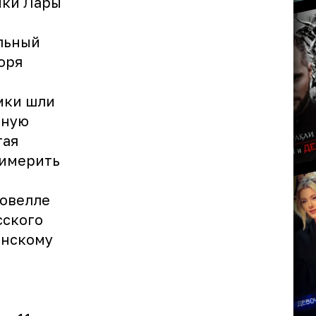
ики Лары
альный
оря
мки шли
вную
тая
римерить
новелле
сского
инскому