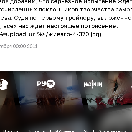
ебя добавим, что серьезное испытание ждет
очисленных поклонников творчества самог
ева. Судя по первому трейлеру, выложенно
, всех нас ждет настоящее потрясение.
<%=upload_url%>/живаго-4-370.jpg)
тября 00:00 2011
Новости
Подкасты
Избранное
VK
Одноклассники