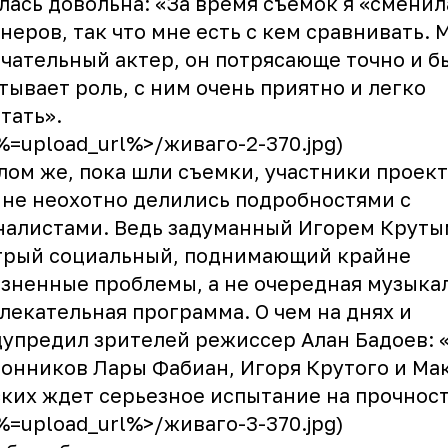
лась довольна: «За время съемок я «сменил
неров, так что мне есть с кем сравнивать. 
чательный актер, он потрясающе точно и б
тывает роль, с ним очень приятно и легко
тать».
<%=upload_url%>/живаго-2-370.jpg)
лом же, пока шли съемки, участники проект
не неохотно делились подробностями с
алистами. Ведь задуманный Игорем Круты
трый социальный, поднимающий крайне
зненные проблемы, а не очередная музыка
лекательная программа. О чем на днях и
упредил зрителей режиссер Алан Бадоев: 
онников Лары Фабиан, Игоря Крутого и Ма
ких ждет серьезное испытание на прочност
<%=upload_url%>/живаго-3-370.jpg)