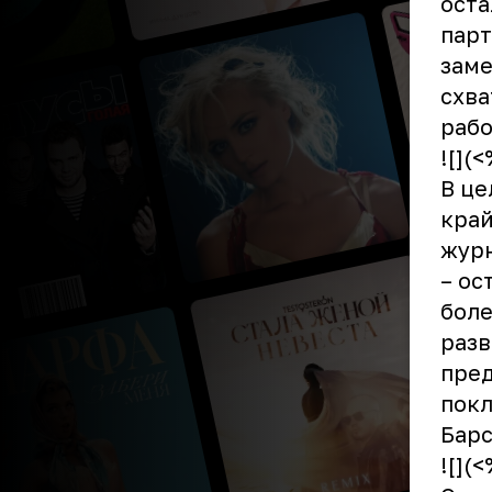
оста
парт
заме
схва
рабо
![](
В це
край
журн
– ос
боле
разв
пред
покл
Барс
![](