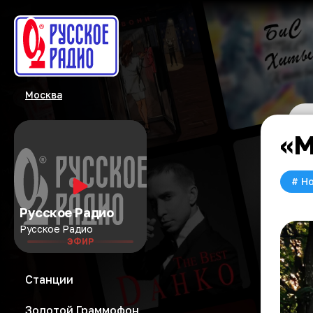
Москва
«М
#
Но
Русское Радио
Русское Радио
ЭФИР
Станции
Золотой Граммофон