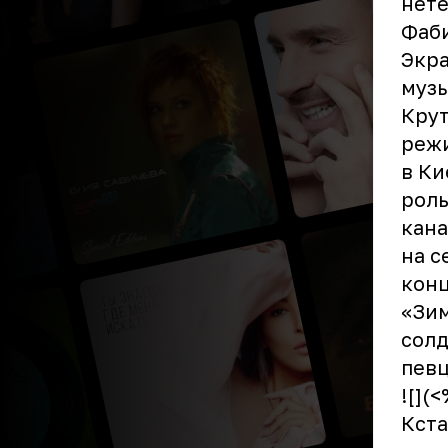
нете
Фаби
Экра
музы
Крут
режи
в Ки
роль
кана
на с
конц
«Зим
солд
певц
![](
Кста