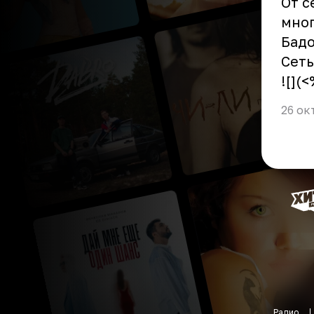
От с
мног
Бадо
Сеть
![](
26 ок
Радио