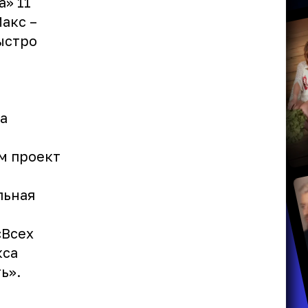
а» 11
Макс –
ыстро
а
м проект
льная
«Всех
кса
ь».