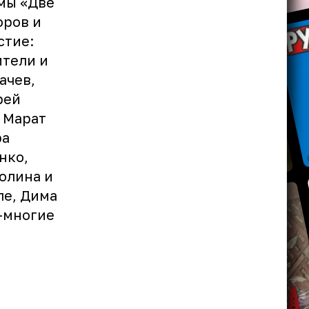
мы «Две
оров и
стие:
ители и
ачев,
рей
 Марат
ра
нко,
олина и
ле, Дима
е-многие