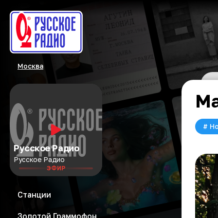
Москва
Ма
#
Но
Русское Радио
Русское Радио
ЭФИР
Станции
Золотой Граммофон