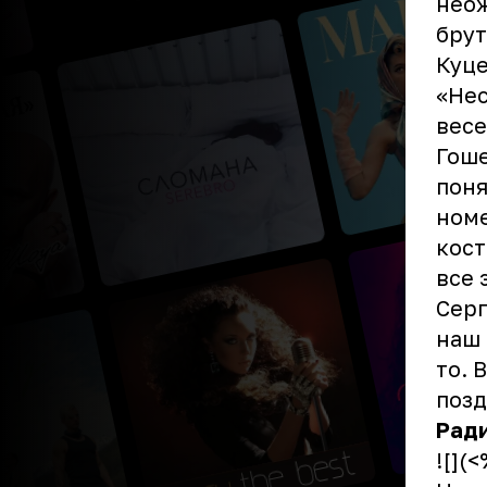
неож
брут
Куце
«Нес
весе
Гоше
поня
номе
кост
все 
Серг
наш 
то. 
позд
Рад
![](