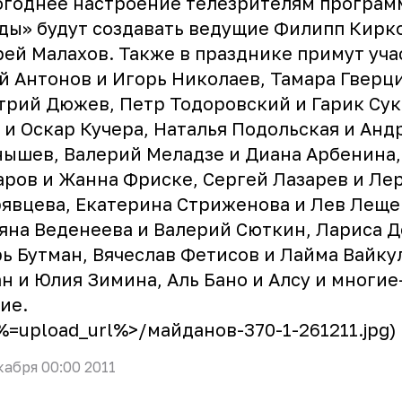
годнее настроение телезрителям програм
ды» будут создавать ведущие Филипп Кирк
ей Малахов. Также в празднике примут уча
 Антонов и Игорь Николаев, Тамара Гверц
рий Дюжев, Петр Тодоровский и Гарик Сук
 и Оскар Кучера, Наталья Подольская и Анд
ышев, Валерий Меладзе и Диана Арбенина,
ров и Жанна Фриске, Сергей Лазарев и Ле
явцева, Екатерина Стриженова и Лев Леще
яна Веденеева и Валерий Сюткин, Лариса Д
ь Бутман, Вячеслав Фетисов и Лайма Вайку
н и Юлия Зимина, Аль Бано и Алсу и многи
ие.
<%=upload_url%>/майданов-370-1-261211.jpg)
кабря 00:00 2011