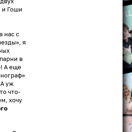
 двух
 и Гоши
а нас с
езды», я
ных
парни в
! А еще
онограф»
 А уж
то что-
ем, хочу
ого