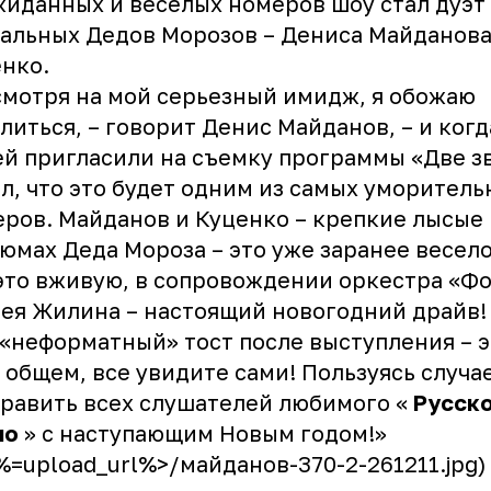
иданных и веселых номеров шоу стал дуэт
альных Дедов Морозов – Дениса Майданова
нко.
мотря на мой серьезный имидж, я обожаю
литься, – говорит Денис Майданов, – и когд
й пригласили на съемку программы «Две зв
л, что это будет одним из самых уморитель
ров. Майданов и Куценко – крепкие лысые 
юмах Деда Мороза – это уже заранее весело
это вживую, в сопровождении оркестра «Ф
ея Жилина – настоящий новогодний драйв!
«неформатный» тост после выступления – э
В общем, все увидите сами! Пользуясь случа
равить всех слушателей любимого «
Русск
ио
» с наступающим Новым годом!»
<%=upload_url%>/майданов-370-2-261211.jpg)