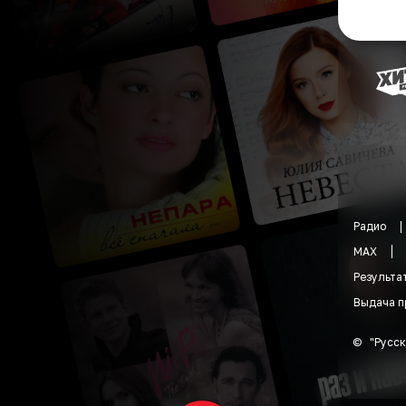
Радио
MAX
Результа
Выдача п
©
"
Русск