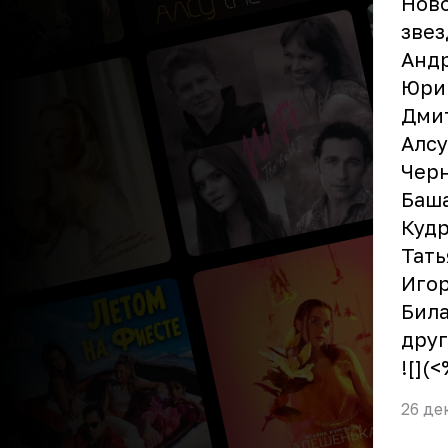
Ново
звез
Андр
Юрий
Дмит
Алсу
Черн
Баша
Кудр
Тать
Игор
Била
друг
![](
26 де