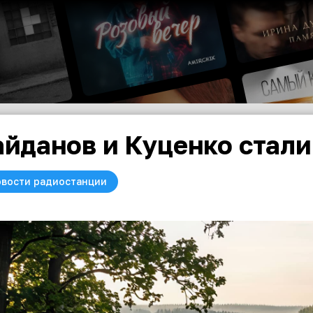
йданов и Куценко стал
вости радиостанции