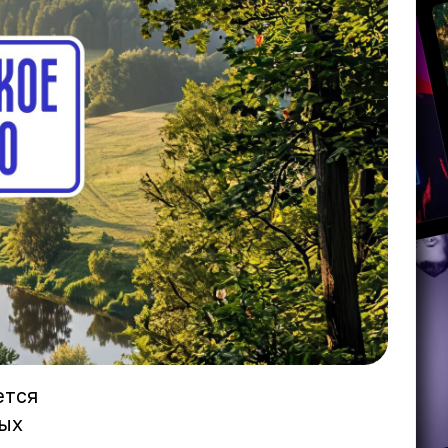
ется
мых