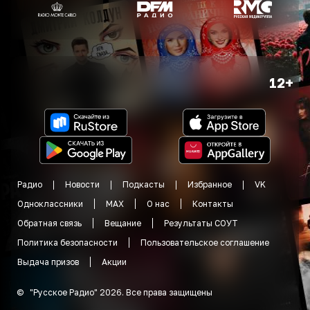
12+
Радио
Новости
Подкасты
Избранное
VK
Одноклассники
MAX
О нас
Контакты
Обратная связь
Вещание
Результаты СОУТ
Политика безопасности
Пользовательское соглашение
Выдача призов
Акции
©
"
Русское Радио
"
2026
.
Все права защищены