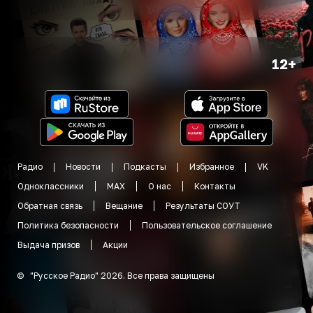
12+
Радио
Новости
Подкасты
Избранное
VK
Одноклассники
MAX
О нас
Контакты
Обратная связь
Вещание
Результаты СОУТ
Политика безопасности
Пользовательское соглашение
Выдача призов
Акции
©
"
Русское Радио
"
2026
.
Все права защищены