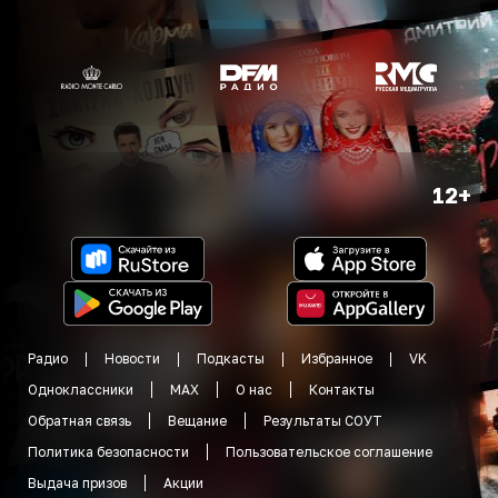
12+
Радио
Новости
Подкасты
Избранное
VK
Одноклассники
MAX
О нас
Контакты
Обратная связь
Вещание
Результаты СОУТ
Политика безопасности
Пользовательское соглашение
Выдача призов
Акции