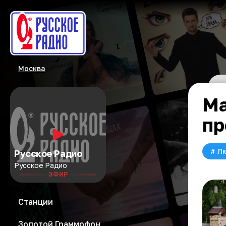
Москва
Ма
пр
#
Л
Русское Радио
Русское Радио
ЭФИР
Станции
Золотой Граммофон