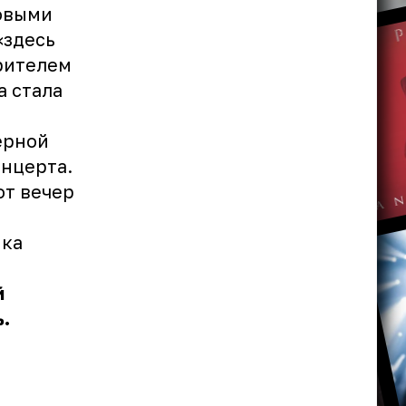
новыми
«здесь
зрителем
а стала
ь
ерной
онцерта.
от вечер
е
ика
й
.