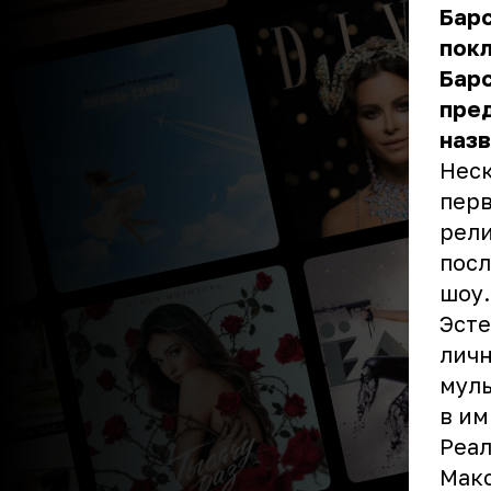
Барс
покл
Бар
пре
назв
Неск
перв
рели
посл
шоу.
Эсте
личн
муль
в им
Реал
Макс