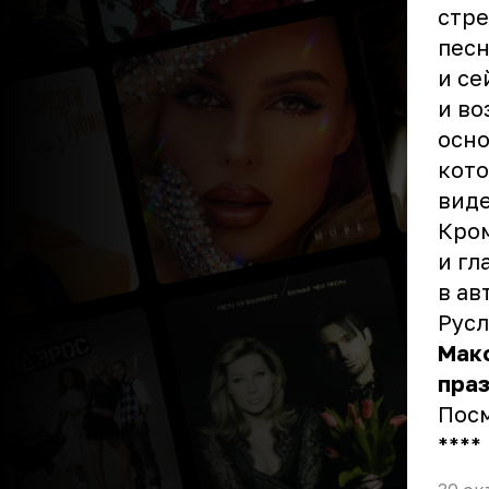
стре
песн
и се
и во
осно
кото
виде
Кром
и гл
в ав
Русл
Макс
праз
Пос
** **