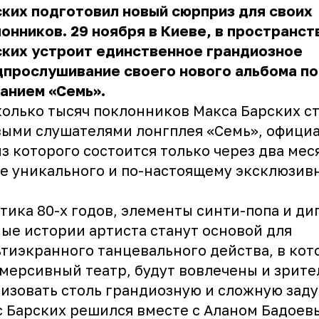
ких подготовил новый сюрприз для своих
онников. 29 ноября в Киеве, в пространст
ских устроит единственное грандиозное
дпрослушивание своего нового альбома п
анием «Семь».
олько тысяч поклонников Макса Барских с
ыми слушателями лонгплея «Семь», офици
з которого состоится только через два мес
е уникального и по-настоящему эксклюзив
тика 80-х годов, элементы синти-попа и дип
ые истории артиста станут основой для
тиэкранного танцевального действа, в кото
мерсивный театр, будут вовлечены и зрите
изовать столь грандиозную и сложную зад
 Барских решился вместе с Аланом Бадоев