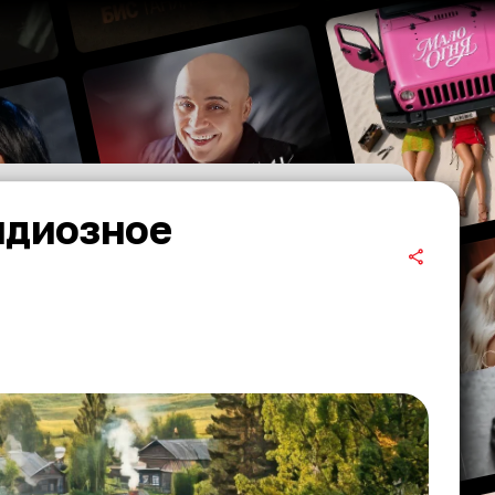
ндиозное