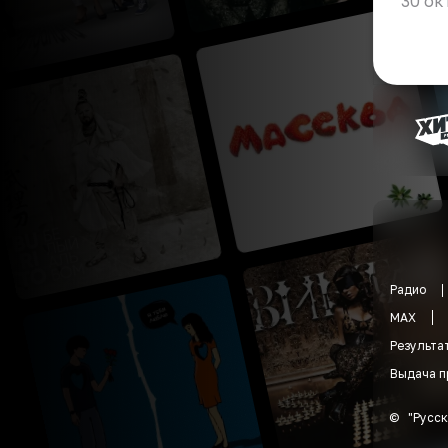
30 ок
Радио
MAX
Результа
Выдача п
©
"
Русск