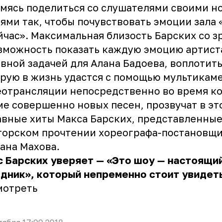
мясь поделиться со слушателями своими 
ями так, чтобы почувствовать эмоции зала 
йчас». Максимальная близость Барских со 
зможность показать каждую эмоцию артист
вной задачей для Алана Бадоева, воплотит
рую в жизнь удастся с помощью мультикам
отрансляции непосредственно во время к
е совершенно новых песен, прозвучат в эт
авные хиты Макса Барских, представленны
торском прочтении хореографа-постановщ
ана Махова.
 Барских уверяет — «Это шоу — настоящи
дник», который непременно стоит увидеть
мотреть