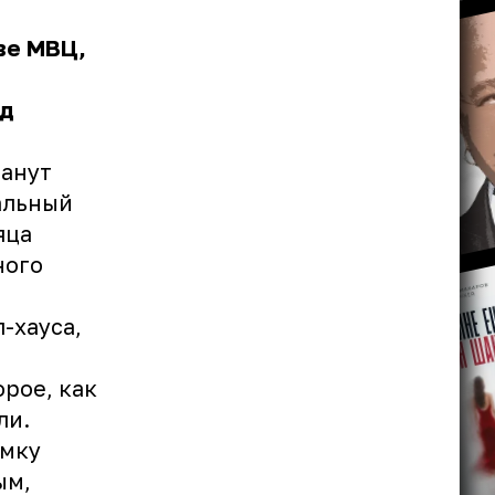
ве МВЦ,
од
танут
альный
яца
ного
-хауса,
рое, как
ли.
умку
ым,