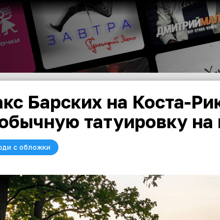
кс Барских на Коста-Ри
обычную татуировку на 
юди с обложки