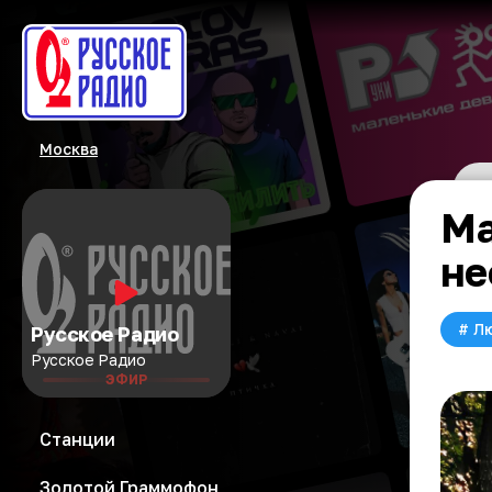
Москва
Ма
не
#
Л
Русское Радио
Русское Радио
ЭФИР
Станции
Золотой Граммофон