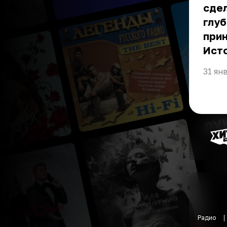
сдел
глуб
прин
Ист
31 ян
Радио