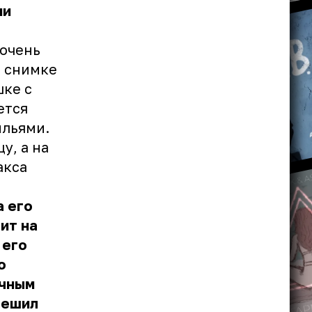
ми
.
 очень
а снимке
шке с
ется
ыльями.
у, а на
акса
а его
ит на
 его
о
ичным
решил