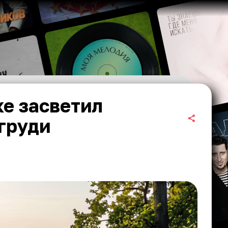
ке засветил
груди