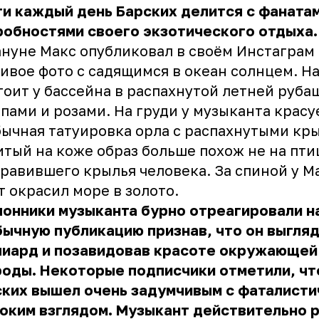
и каждый день Барских делится с фаната
робностями своего экзотического отдыха
нуне Макс опубликовал в своём Инстаграм
ивое фото с садящимся в океан солнцем. Н
тоит у бассейна в распахнутой летней руба
пами и розами. На груди у музыканта красу
ычная татуировка орла с распахнутыми кр
тый на коже образ больше похож не на птиц
равившего крылья человека. За спиной у М
т окрасил море в золото.
онники музыканта бурно отреагировали н
ычную публикацию признав, что он выгляд
лиард и позавидовав красоте окружающей
оды. Некоторые подписчики отметили, чт
ских вышел очень задумчивым с фаталист
оким взглядом. Музыкант действительно 