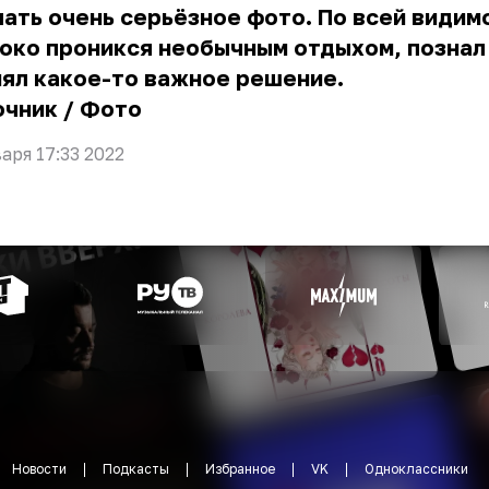
ать очень серьёзное фото. По всей видим
око проникся необычным отдыхом, познал 
ял какое-то важное решение.
очник
/
Фото
варя 17:33 2022
Новости
Подкасты
Избранное
VK
Одноклассники