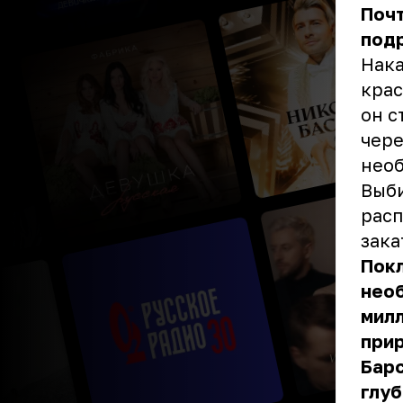
Почт
под
Нака
крас
он с
чере
необ
Выби
расп
зака
Покл
необ
мил
прир
Бар
глуб