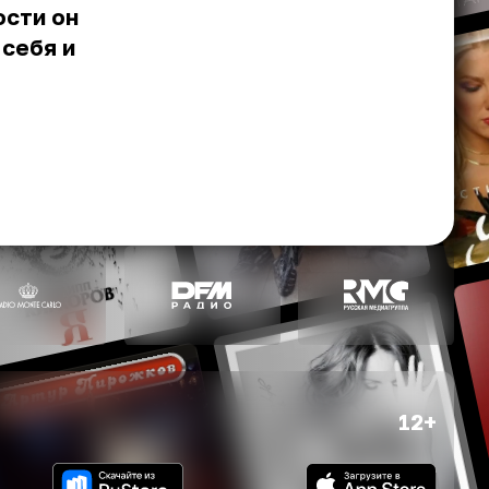
ости он
себя и
12+