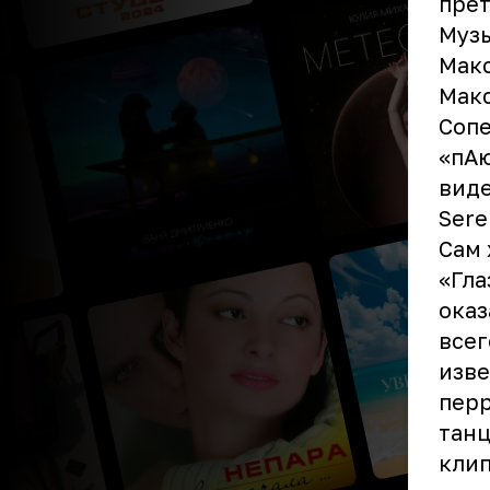
прет
Музы
Макс
Макс
Сопе
«пАю
виде
Sere
Сам 
«Гла
оказ
всег
изве
перр
танц
клип