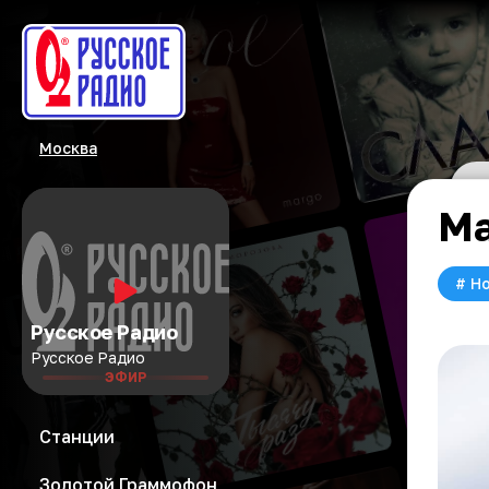
Москва
Ма
#
Но
Русское Радио
Русское Радио
ЭФИР
Станции
Золотой Граммофон