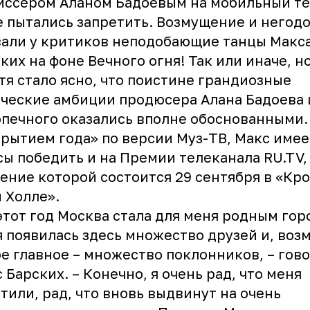
ссером Аланом Бадоевым на мобильный те
 пытались запретить. Возмущение и негод
али у критиков неподобающие танцы Макс
ких на фоне Вечного огня! Так или иначе, н
тя стало ясно, что поистине грандиозные
ческие амбиции продюсера Алана Бадоева 
печного оказались вполне обоснованными.
рытием года» по версии Муз-ТВ, Макс имее
ы победить и на Премии телеканала RU.TV,
ение которой состоится 29 сентября в «Кр
 Холле».
этот год Москва стала для меня родным гор
 появилась здесь множество друзей и, воз
е главное – множество поклонников, – гов
 Барских. – Конечно, я очень рад, что меня
тили, рад, что вновь выдвинут на очень