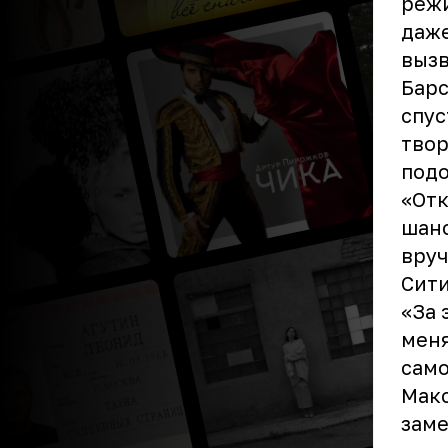
режи
даже
вызв
Барс
спус
твор
подо
«Отк
шанс
вруч
Сити
«За 
меня
само
Макс
заме