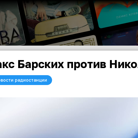
кс Барских против Нико
вости радиостанции