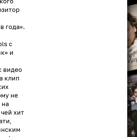
кого
озитор
в года».
ls с
к» и
с видео
а клип
ких
ому не
 на
 чей хит
ати,
инским