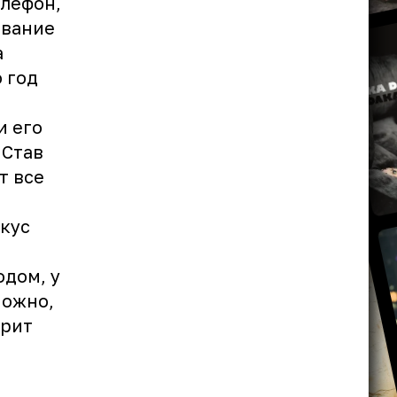
лефон,
ование
а
о год
и его
 Став
т все
окус
одом, у
можно,
орит