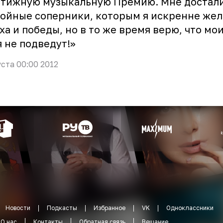
стижную музыкальную Премию. Мне достал
ойные соперники, которым я искренне же
ха и победы, но в то же время верю, что мо
 не подведут!»
уста 00:00 2012
Новости
Подкасты
Избранное
VK
Одноклассники
О нас
Контакты
Обратная связь
Вещание