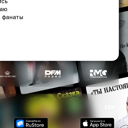
ись
лаю
и фанаты
12+