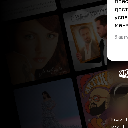
пре
дост
успе
меня
6 авг
Радио
MAX