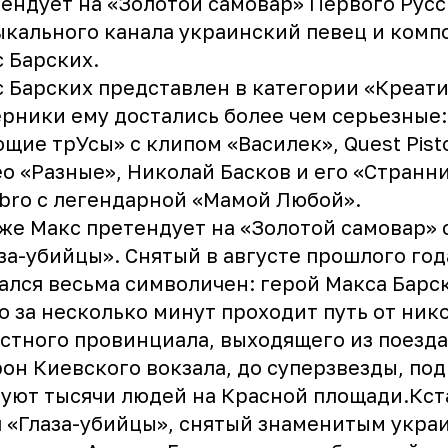
ендует на «Золотой самовар» Первого Русс
кального канала украинский певец и комп
 Барских.
 Барских представлен в категории «Креати
рники ему достались более чем серьезные:
щие трУсы» с клипом «Василек», Quest Pisto
о «Разные», Николай Басков и его «Странни
bro с легендарной «Мамой Любой».
же Макс претендует на «Золотой самовар» 
за-убийцы». Снятый в августе прошлого год
ался весьма символичен: герой Макса Барс
о за несколько минут проходит путь от ник
стного провинциала, выходящего из поезда
он Киевского вокзала, до суперзвезды, под
уют тысячи людей на Красной площади.Кст
 «Глаза-убийцы», снятый знаменитым укра