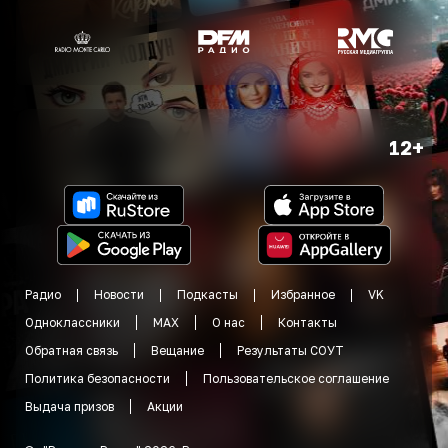
12+
Радио
Новости
Подкасты
Избранное
VK
Одноклассники
MAX
О нас
Контакты
Обратная связь
Вещание
Результаты СОУТ
Политика безопасности
Пользовательское соглашение
Выдача призов
Акции