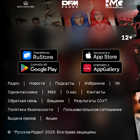
12+
Радио
Новости
Подкасты
Избранное
VK
Одноклассники
MAX
О нас
Контакты
Обратная связь
Вещание
Результаты СОУТ
Политика безопасности
Пользовательское соглашение
Выдача призов
Акции
©
"
Русское Радио
"
2026
.
Все права защищены