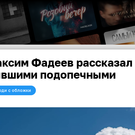
ксим Фадеев рассказал 
вшими подопечными
юди с обложки