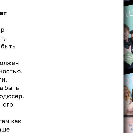
ет
ер
т,
 быть
должен
ностью.
ти.
а быть
родюсер.
ного
там как
аще