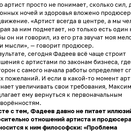
о артист просто не понимает, сколько сил, 
онных ночей и здоровья вложено продюсер
вижение. «Артист всегда в центре, а мы че
рая за ним подметает, но только есть один
бы он ни говорил, из его рта звучат моя мел
и мысли», — говорит продюсер.
зультате, сегодня Фадеев всё чаще строит
шения с артистами по законам бизнеса, гд
торон с самого начала работы определяет с
х пожеланий. И если в какой-то момент арт
нает увеличивать свои требования, Макси
лагает ему вернуться к первоначальным
ворённостям.
те с тем, Фадеев давно не питает иллюзи
осительно отношений артиста и продюсер
носится к ним философски: «Проблема