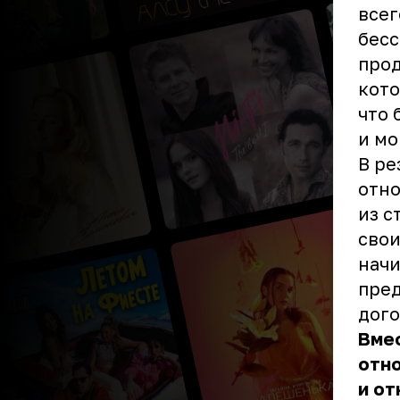
всег
бесс
прод
кото
что 
и мо
В ре
отно
из с
свои
начи
пред
дого
Вмес
отн
и от