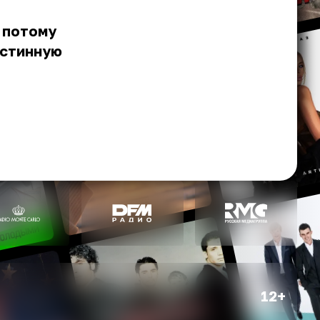
 потому
истинную
12+