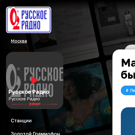
Москва
Ма
бы
#
Л
Русское Радио
Русское Радио
ЭФИР
Станции
Золотой Граммофон