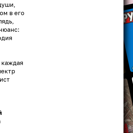
души,
ом в его
лядь,
 нюанс:
одия
е каждая
пектр
ист
м
й
а