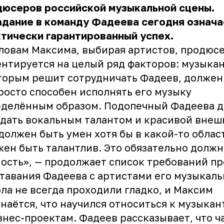
дюсеров российской музыкальной сцены.
адание в команду
Фадеева
сегодня означа
тически гарантированный успех.
ловам Максима, выбирая артистов, продюс
нтируется на целый ряд факторов: музыкан
торым решит сотрудничать Фадеев, должен
росто способен исполнять его музыку
еделённым образом. Подопечный Фадеева 
дать вокальным талантом и красивой внеш
должен быть умен хотя бы в какой-то облас
ен быть талантлив. Это обязательно должн
ость», — продолжает список требований п
тавания Фадеева с артистами его музыкаль
ла не всегда проходили гладко, и Максим
наётся, что научился относиться к музыкан
знес-проектам. Фадеев рассказывает, что ч