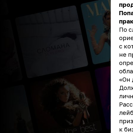
про
Поп
прак
По с
орие
с ко
не п
опр
обла
«Он 
Долж
личн
Расс
лейб
приз
к би