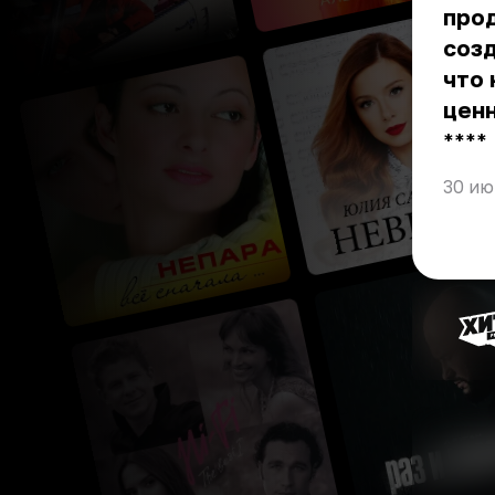
прод
созд
что 
ценн
** **
30 ию