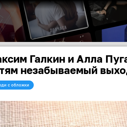
ксим Галкин и Алла Пуг
тям незабываемый выхо
юди с обложки