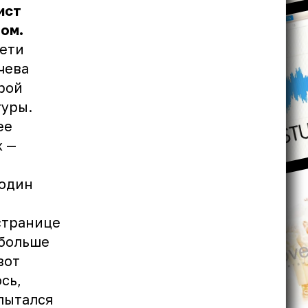
ист
ом.
сети
чева
рой
гуры.
ее
х —
 один
странице
 больше
вот
сь,
опытался