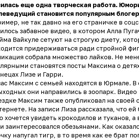
илась еще одна творческая работа. Юмор
елеведущий становится популярным блогер
имер, не так давно на его страничке в соц
илось забавное видео, в котором Алла Пуга
йма Вайкуле сетуют на строгую диету, кото
одится придерживаться ради стройной фи
икация собрала множество лайков. Не мен
лярными становятся посты Максима о детя
нецах Лизе и Гарри.
ас Максим с семьей находятся в Юрмале. В
ыходных они направились в зоопарк. Видео
ездке Максим также опубликовал на своей 
тернете. На записи Лиза рассказала, что ей
о хочется увидеть крокодилов и туканов, а 
и заинтересовался обезьянами. Как оказало
чку напугал тигр, в то время как ее брат п