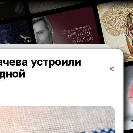
ачева устроили
дной