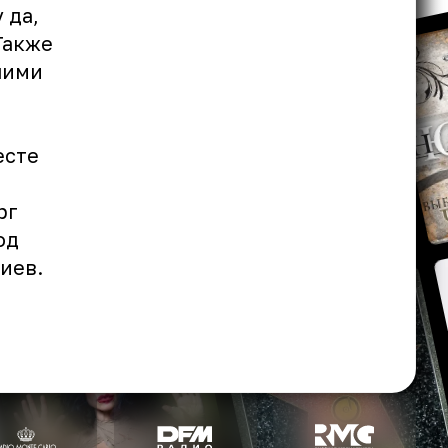
 да,
Также
чими
есте
рг
од
иев.