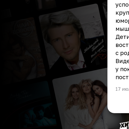
успо
круп
юмор
мыш
Дети
вост
с ро
Виде
у по
пост
17 ию