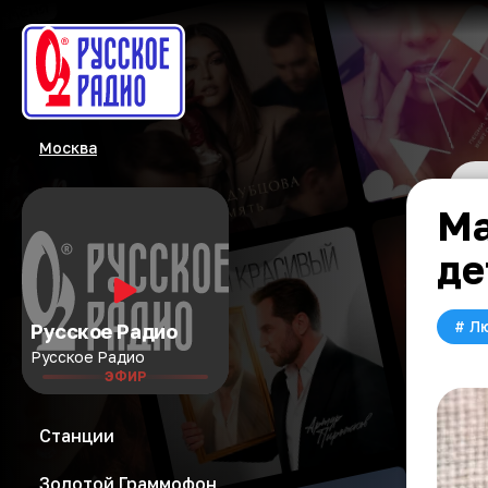
Москва
Ма
де
#
Л
Русское Радио
Русское Радио
ЭФИР
Станции
Золотой Граммофон