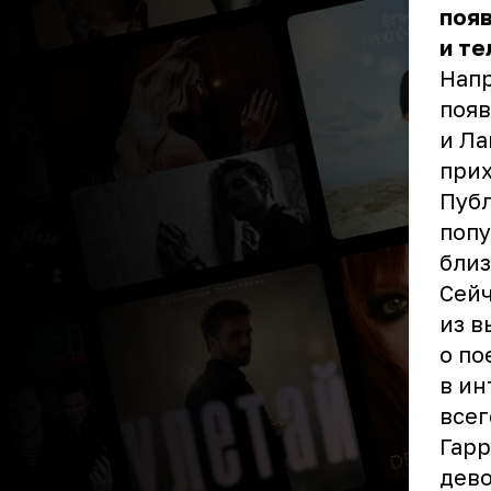
появ
и т
Напр
появ
и Ла
прих
Публ
попу
близ
Сейч
из в
о по
в ин
всег
Гарр
дево