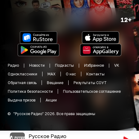
12+
Радио
Новости
Подкасты
Избранное
VK
Одноклассники
MAX
О нас
Контакты
Обратная связь
Вещание
Результаты СОУТ
Политика безопасности
Пользовательское соглашение
Выдача призов
Акции
©
"
Русское Радио
"
2026
.
Все права защищены
Русское Радио