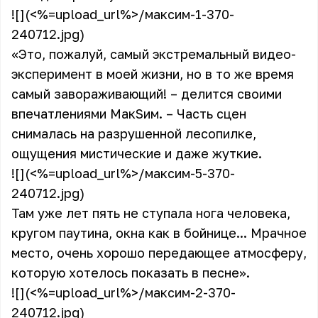
![](<%=upload_url%>/максим-1-370-
240712.jpg)
«Это, пожалуй, самый экстремальный видео-
эксперимент в моей жизни, но в то же время
самый завораживающий! – делится своими
впечатлениями МакSим. – Часть сцен
снималась на разрушенной лесопилке,
ощущения мистические и даже жуткие.
![](<%=upload_url%>/максим-5-370-
240712.jpg)
Там уже лет пять не ступала нога человека,
кругом паутина, окна как в бойнице... Мрачное
место, очень хорошо передающее атмосферу,
которую хотелось показать в песне».
![](<%=upload_url%>/максим-2-370-
240712.jpg)