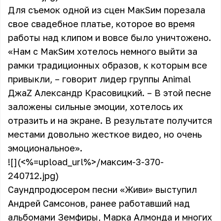
Для съемок одной из сцен МакSим порезала
свое свадебное платье, которое во время
работы над клипом и вовсе было уничтожено.
«Нам с МакSим хотелось немного выйти за
рамки традиционных образов, к которым все
привыкли, – говорит лидер группы Animal
ДжаZ Александр Красовицкий. – В этой песне
заложены сильные эмоции, хотелось их
отразить и на экране. В результате получится
местами довольно жесткое видео, но очень
эмоциональное».
![](<%=upload_url%>/максим-3-370-
240712.jpg)
Саундпродюсером песни «Живи» выступил
Андрей Самсонов, ранее работавший над
альбомами Земфиры, Марка Алмонда и многих