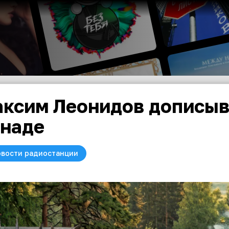
ксим Леонидов дописыв
наде
вости радиостанции