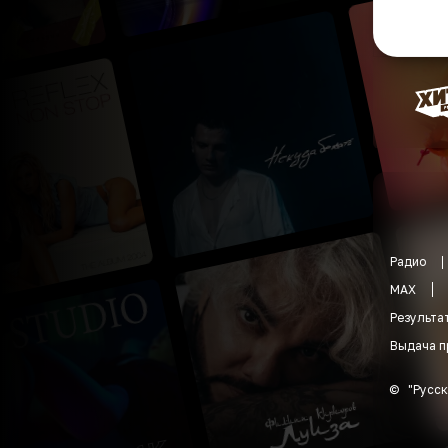
Радио
MAX
Результа
Выдача п
©
"
Русск