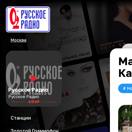
Москва
Ма
Ка
#
Но
Русское Радио
Русское Радио
ЭФИР
Станции
Золотой Граммофон