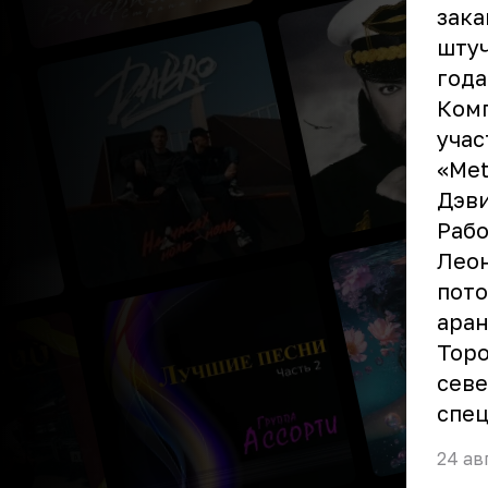
зака
штуч
года
Комп
учас
«Met
Дэви
Рабо
Леон
пото
аран
Торо
севе
спе
24 ав