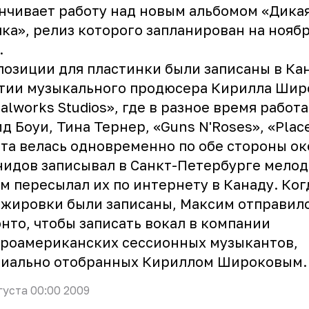
нчивает работу над новым альбомом «Дика
ка», релиз которого запланирован на ноябр
.
озиции для пластинки были записаны в Ка
тии музыкального продюсера Кирилла Шир
alworks Studios», где в разное время работ
д Боуи, Тина Тернер, «Guns N'Roses», «Plac
та велась одновременно по обе стороны ок
идов записывал в Санкт-Петербурге мелод
м пересылал их по интернету в Канаду. Ког
жировки были записаны, Максим отправилс
нто, чтобы записать вокал в компании
роамериканских сессионных музыкантов,
циально отобранных Кириллом Широковым.
густа 00:00 2009