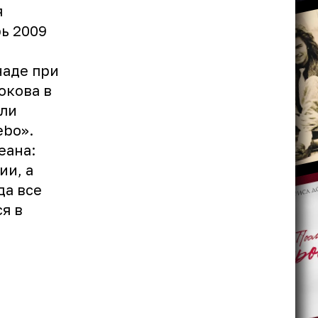
я
ь 2009
наде при
окова в
али
ebo».
еана:
ии, а
да все
я в