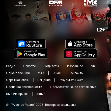
12+
Радио
Новости
Подкасты
Избранное
VK
Одноклассники
MAX
О нас
Контакты
Обратная связь
Вещание
Результаты СОУТ
Политика безопасности
Пользовательское соглашение
Выдача призов
Акции
©
"
Русское Радио
"
2026
.
Все права защищены