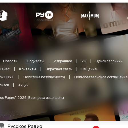
Новости
Подкасты
Избранное
VK
Одноклассники
О нас
Контакты
Обратная связь
Вещание
ты СОУТ
Политика безопасности
Пользовательское соглашение
ризов
Акции
ое Радио
"
2026
.
Все права защищены
Русское Радио