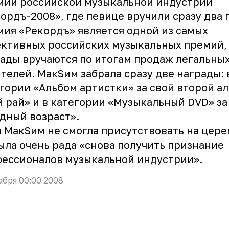
мии российской музыкальной индустрии
ордъ-2008», где певице вручили сразу два 
ия «Рекордъ» является одной из самых
ктивных российских музыкальных премий, 
ады вручаются по итогам продаж легальны
телей. МакSим забрала сразу две награды: 
гории «Альбом артистки» за свой второй а
 рай» и в категории «Музыкальный DVD» за
дный возраст».
 МакSим не смогла присутствовать на цер
ыла очень рада «снова получить признание
ессионалов музыкальной индустрии».
абря 00:00 2008