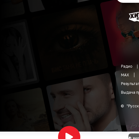
Радио
MAX
Результа
Выдача п
©
"
Русск