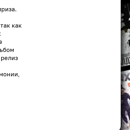
приза.
так как
х
в
льбом
 релиз
емонии,