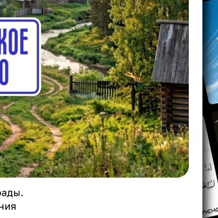
рады.
ния