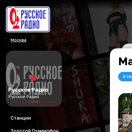
Москва
Ма
#
Но
Русское Радио
Русское Радио
ЭФИР
Станции
Золотой Граммофон