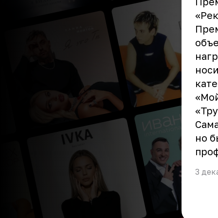
Пре
«Рек
Прем
объе
нагр
носи
кате
«Мой
«Тру
Сама
но б
проф
3 дек