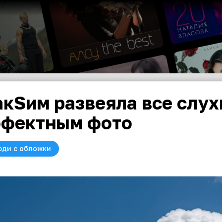
кSим развеяла все слух
фектным фото
юди с обложки