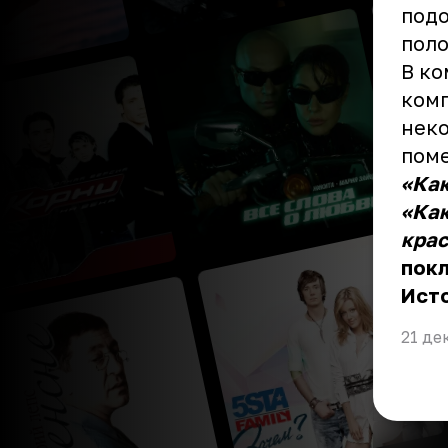
подо
пол
В ко
комп
неко
поме
«Как
«Как
крас
покл
Ист
21 де