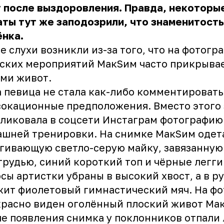
 после выздоровления. Правда, некоторы
ты тут же заподозрили, что знаменитост
ёнка.
е слухи возникли из-за того, что на фотогр
ских мероприятий МакSим часто прикрыва
ами живот.
 певица не стала как-либо комментировать
окационные предположения. Вместо этого 
ликовала в соцсети Инстаграм фотографию
шней тренировки. На снимке МакSим одет
гивающую светло-серую майку, завязанную 
грудью, синий короткий топ и чёрные легги
сы артистки убраны в высокий хвост, а в ру
ит фиолетовый гимнастический мяч. На фо
расно виден оголённый плоский живот Ма
е появления снимка у поклонников отпали