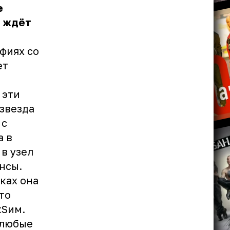
е
ь ждёт
афиях со
ет
 эти
звезда
 с
а в
в узел
нсы.
ках она
то
кSим.
 любые