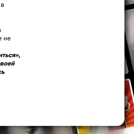
 в
а
е не
иться»,
своей
сь