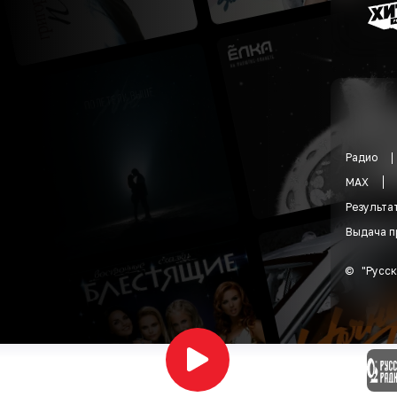
Радио
MAX
Результа
Выдача п
©
"
Русск