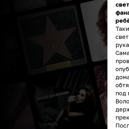
свет
фана
реб
Таки
свет
рук
Сама
пров
опуб
дома
обтя
под 
Воло
держ
прек
Посл