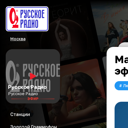
Москва
Ма
эф
#
Л
Русское Радио
Русское Радио
ЭФИР
Станции
Золотой Граммофон