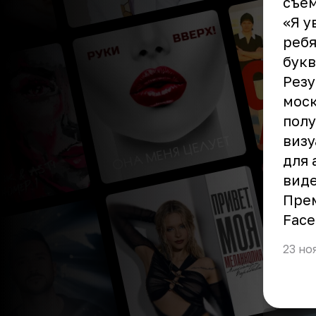
съем
«Я у
ребя
букв
Резу
моск
полу
визу
для 
виде
Прем
Fac
23 но