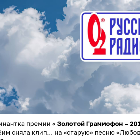
инантка премии «
Золотой Граммофон – 20
им сняла клип… на «старую» песню «Любов