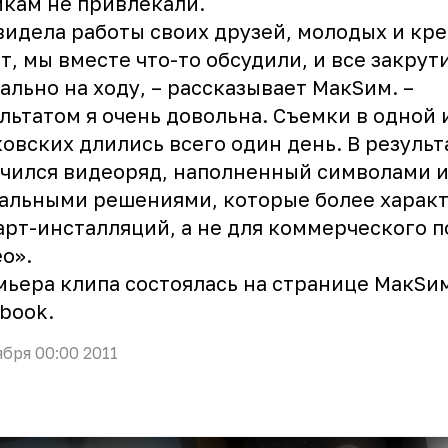
кам не привлекали.
видела работы своих друзей, молодых и кр
т, мы вместе что-то обсудили, и все закрут
ально на ходу, – рассказывает МакSим. –
льтатом я очень довольна. Съемки в одной 
овских длились всего один день. В результ
чился видеоряд, наполненный символами 
альными решениями, которые более харак
арт-инсталляций, а не для коммерческого п
о».
ьера клипа состоялась на странице МакSи
ebook.
ября 00:00 2011