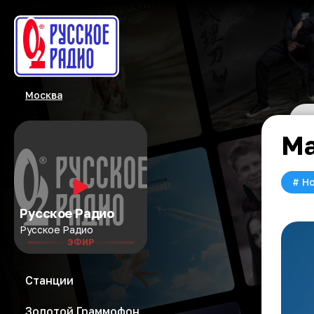
Москва
Ма
#
Но
Русское Радио
Русское Радио
ЭФИР
Станции
Золотой Граммофон