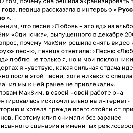
 О том, почему она решила экранизировать 
 года, певица рассказала в интервью «
Русс
ио
».
мним, что песня «Любовь – это яд» из альб
им «Одиночка», выпущенного в декабре 200
опрос, почему МакSим решила снять видео 
рую» песню, певица ответила: «Песню «Люб
яд» люблю не только я, но и мои поклонники
ертах я чувствую, какая сильная отдача иде
но после этой песни, хотя никакого специ
ания мы к ней ранее не привлекали».
ловам МакSим, в своей новой работе она
нтировалась исключительно на интернет-
торию и хотела прежде всего отойти от п
нов. Поэтому клип снимали без заранее
исанного сценария и именитых режиссеро