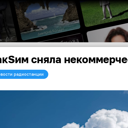
кSим сняла некоммерче
вости радиостанции