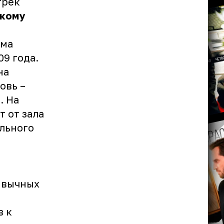
трек
кому
ома
9 года.
на
овь –
. На
т от зала
ального
ривычных
в к