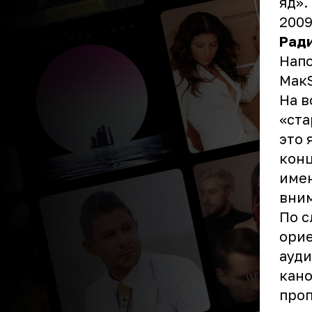
яд».
2009
Рад
Напо
МакS
На в
«ста
это 
конц
имен
вним
По с
орие
ауди
кано
проп