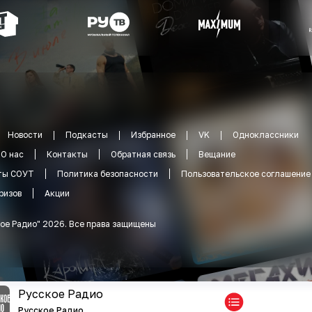
Новости
Подкасты
Избранное
VK
Одноклассники
О нас
Контакты
Обратная связь
Вещание
ты СОУТ
Политика безопасности
Пользовательское соглашение
ризов
Акции
ое Радио
"
2026
.
Все права защищены
Русское Радио
Русское Радио