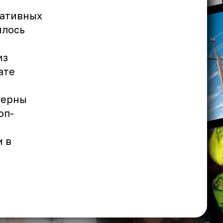
еативных
илось
из
ате
и
терны
оп-
м в