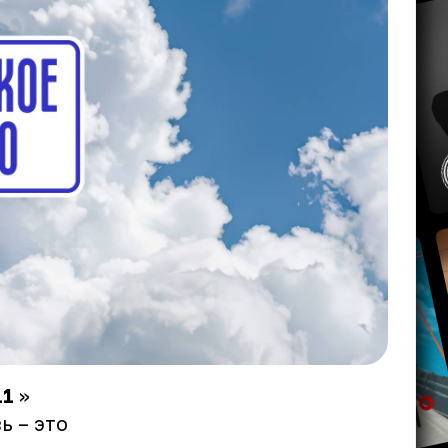
11
»
ь – это