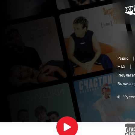
Радио
MAX
Результа
Выдача п
©
"
Русск