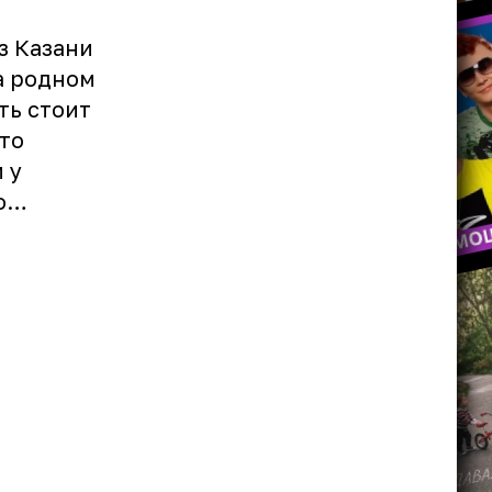
з Казани
а родном
ть стоит
то
 у
во…