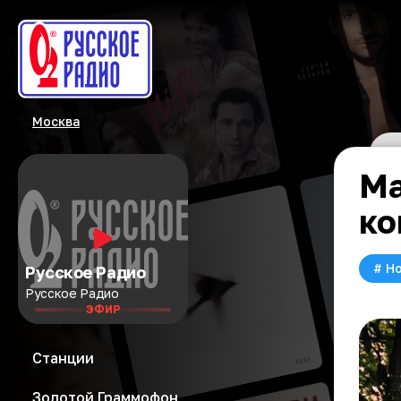
Москва
Ма
ко
#
Но
Русское Радио
Русское Радио
ЭФИР
Станции
Золотой Граммофон