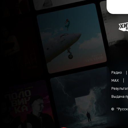
Радио
MAX
Результа
Выдача п
©
"
Русск