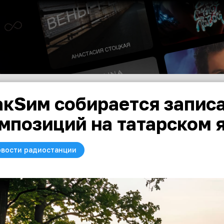
кSим собирается записа
мпозиций на татарском 
вости радиостанции