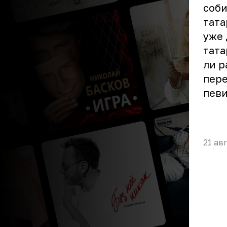
соби
тата
уже 
тата
ли р
пере
певи
21 ав