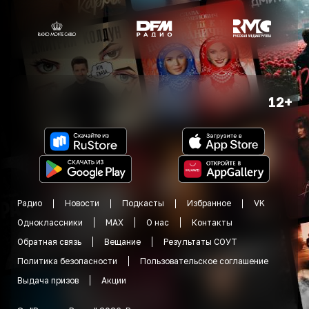
12+
Радио
Новости
Подкасты
Избранное
VK
Одноклассники
MAX
О нас
Контакты
Обратная связь
Вещание
Результаты СОУТ
Политика безопасности
Пользовательское соглашение
Выдача призов
Акции